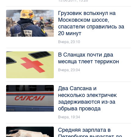
15.06.2011, 15:28
Грузовик вспыхнул на
Московском шоссе,
спасатели справились за
20 минут
Вчера, 23:10
В Сланцах почти два
месяца тлеет террикон
Вчера, 23:04
Два Сапсана и
несколько электричек
задерживаются из-за
обрыва провода
Вчера, 19:34
Средняя зарплата в
Петербурге вырастет до