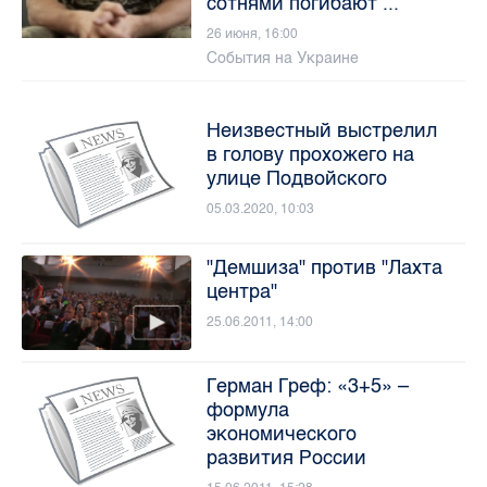
сотнями погибают ...
26 июня, 16:00
События на Украине
Неизвестный выстрелил
в голову прохожего на
улице Подвойского
05.03.2020, 10:03
"Демшиза" против "Лахта
центра"
25.06.2011, 14:00
Герман Греф: «3+5» –
формула
экономического
развития России