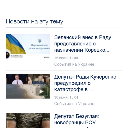
Новости на эту тему
Зеленский внес в Раду
представление о
назначении Корецко...
16 июля, 11:00
События на Украине
Депутат Рады Кучеренко
предупредил о
катастрофе в ...
30 июня, 15:04
События на Украине
Депутат Безуглая:
новобранцы ВСУ