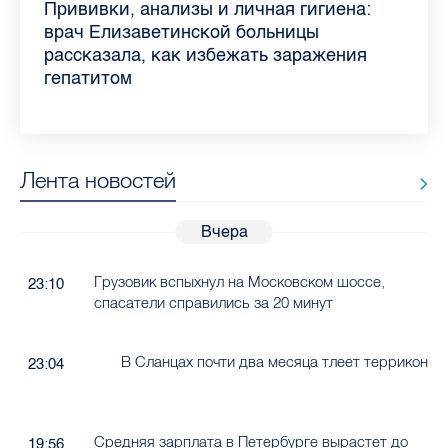
Piter.TV находится в ТОП-10 рейтинга
Прививки, анализы и личная гигиена:
Как обезопасить ребенка летом: советы
Проходные баллы в вузах СПб — 2026:
Врач назвала неожиданные причины
Декрет без потери дохода: эксперт
Что такое рассеянный склероз: невролог
Бамбл с вишней и лимонад с имбирем:
самых цитируемых СМИ Петербурга и
врач Елизаветинской больницы
педиатра для родителей
где самый высокий и самый низкий
воспаления ахиллова сухожилия летом
рассказала о возможностях для
Елизаветинской больницы ответила на
какие напитки можно приготовить дома
Ленобласти во II квартале 2026 года
рассказала, как избежать заражения
конкурс
работающих родителей
главные вопросы о заболевании
в жару
гепатитом
Лента новостей
Вчера
Грузовик вспыхнул на Московском шоссе,
23:10
спасатели справились за 20 минут
В Сланцах почти два месяца тлеет террикон
23:04
Средняя зарплата в Петербурге вырастет до
19:56