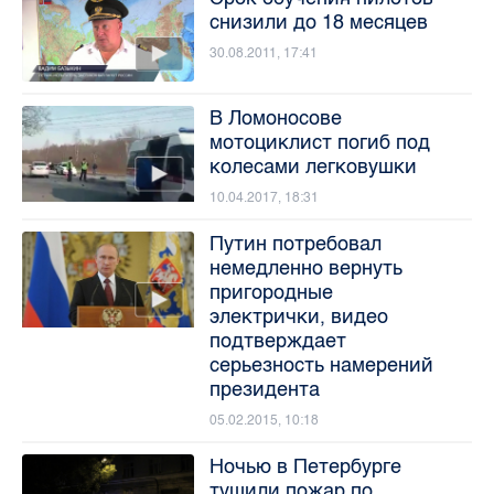
снизили до 18 месяцев
30.08.2011, 17:41
В Ломоносове
мотоциклист погиб под
колесами легковушки
10.04.2017, 18:31
Путин потребовал
немедленно вернуть
пригородные
электрички, видео
подтверждает
серьезность намерений
президента
05.02.2015, 10:18
Ночью в Петербурге
тушили пожар по