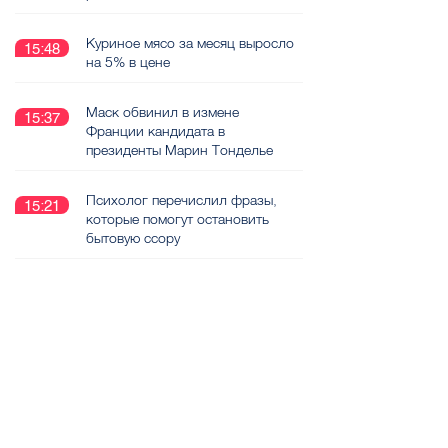
Куриное мясо за месяц выросло
15:48
на 5% в цене
Маск обвинил в измене
15:37
Франции кандидата в
президенты Марин Тонделье
Психолог перечислил фразы,
15:21
которые помогут остановить
бытовую ссору