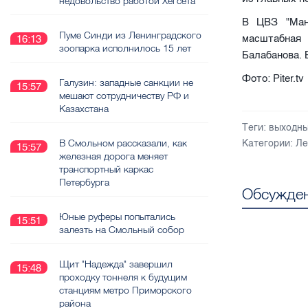
недовольство работой Хегсета
В ЦВЗ "Мане
Пуме Синди из Ленинградского
масштабная 
16:13
зоопарка исполнилось 15 лет
Балабанова. 
Фото: Piter.tv
Галузин: западные санкции не
15:57
мешают сотрудничеству РФ и
Казахстана
Теги:
выходн
В Смольном рассказали, как
Категории:
Ле
15:57
железная дорога меняет
транспортный каркас
Петербурга
Обсужден
Юные руферы попытались
15:51
залезть на Смольный собор
Щит "Надежда" завершил
15:48
проходку тоннеля к будущим
станциям метро Приморского
района