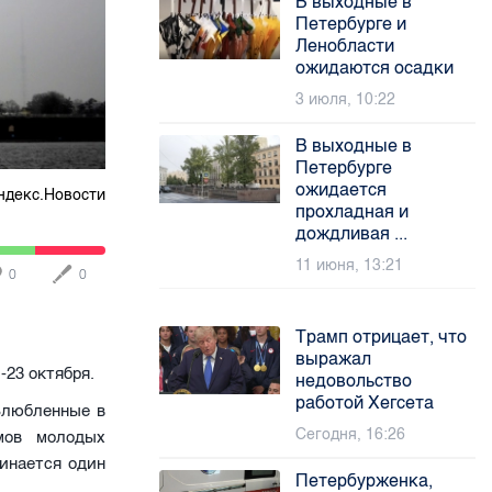
В выходные в
Петербурге и
Ленобласти
ожидаются осадки
3 июля, 10:22
В выходные в
Петербурге
ожидается
ндекс.Новости
прохладная и
дождливая ...
11 июня, 13:21
0
0
Трамп отрицает, что
выражал
-23 октября.
недовольство
работой Хегсета
Влюбленные в
Сегодня, 16:26
мов молодых
инается один
Петербурженка,