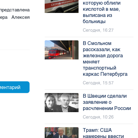
которую облили
кислотой в мае,
представлена
выписана из
сера Алексея
больницы
Сегодня, 16:27
В Смольном
рассказали, как
железная дорога
меняет
транспортный
каркас Петербурга
Сегодня, 15:57
В Швеции сделали
заявление о
расчленении России
Сегодня, 10:26
Трамп: США
намерены ввести