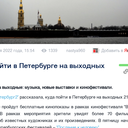
я 2022 года, 15:54
1339
nastya960
Добавить в
Я
йти в Петербурге на выходных
а выходные: музыка, новые выставки и кинофестивали.
етербург2"
рассказала, куда пойти в Петербурге на выходных 21
е пройдут бесплатные кинопоказы в рамках кинофестиваля "
. В рамках мероприятия зрители увидят более 70 филь
об известных художниках и их произведениях. В пятницу нач
"Послание к человеку".
етербургских фестивалей –
,