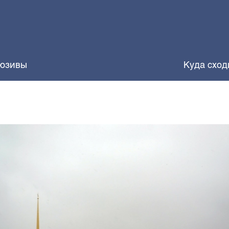
юзивы
Куда сход