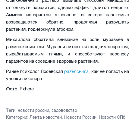
Обыкновенный раствор аммиака способен ненадолго
оттолкнуть паразитов, однако эффект длится недолго.
Аммиак испаряется мгновенно, и вскоре насекомые
возвращаются обратно, продолжая разрушать
растения, подчеркнула агроном.
Михайлова обратила внимание на роль муравьев в
размножении тли. Муравьи питаются сладким секретом,
вырабатываемым тлями, и способствуют переносу
паразитов на соседние здоровые растения.
разъяснила
Ранее психолог Лосевская
, как не попасть на
уловки пикапера.
Фото: Pxhere
Теги:
новости россии
,
садоводство
Категории:
Лента новостей
,
Новости России
,
Новости СПб
,