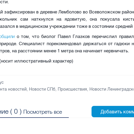
ести.
ай зафиксирован в деревне Лемболово во Всеволожском район
кольник сам наткнулся на ядовитую, она покусала кист
азался в медицинском учреждении тоже в состоянии средней
общили
о том, что биолог Павел Глазков перечислил правил
 природе. Специалист порекомендовал держаться от гадюки н
етров, на расстоянии менее 1 метра она начинает нервничать.
 (носит иллюстративный характер)
ус
нта новостей
,
Новости СПб
,
Происшествия
,
Новости Ленинградск
ие (
0
)
Посмотреть все