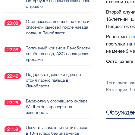
Петербурге впервые высказалась
степени тяж
о травле
Второй случ
16-летний ш
Отец рассказал о шве на стопе и
23:08
Подросток ок
спасении сыновей после наезда
лодки в Ленобласти
со
Ранее мы
прогулки на
Топливный кризис в Ленобласти
22:58
не менее 3 м
пошёл на спад, АЗС наращивают
продажи
Фото: pxhere
Подарок от девочки едва не
22:42
стоил парню пальца в
Теги:
змеи
,
ук
Ленобласти
Категории:
Ле
Барахолку у сгоревшего склада
22:25
Wildberries проверят на
Обсужден
законность
Депутаты захотели пустить всех
21:58
в 10-й класс без экзаменов