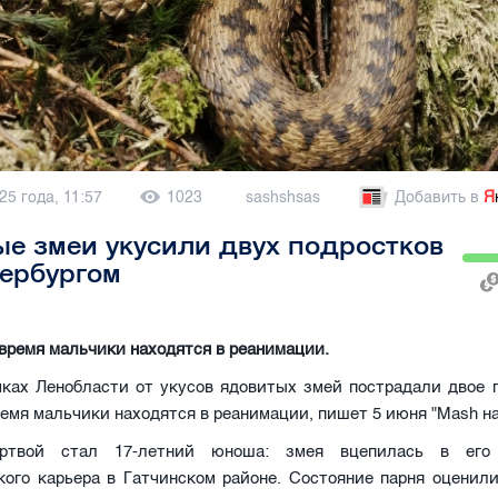
25 года, 11:57
1023
sashshsas
Добавить в
Я
е змеи укусили двух подростков
ербургом
время мальчики находятся в реанимации.
чках Ленобласти от укусов ядовитых змей пострадали двое п
емя мальчики находятся в реанимации, пишет 5 июня "Mash н
ртвой стал 17-летний юноша: змея вцепилась в его
кого карьера в Гатчинском районе. Состояние парня оценили