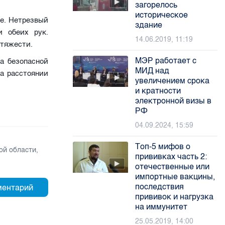
загорелось
историческое
е. Нетрезвый
здание
и обеих рук.
14.06.2019, 11:19
 тяжести.
МЭР работает с
а безопасной
МИД над
а расстоянии
увеличением срока
и кратности
электронной визы в
РФ
04.09.2024, 15:59
Топ-5 мифов о
ой области
,
прививках часть 2:
отечественные или
импортные вакцины,
последствия
прививок и нагрузка
на иммунитет
25.05.2019, 14:00