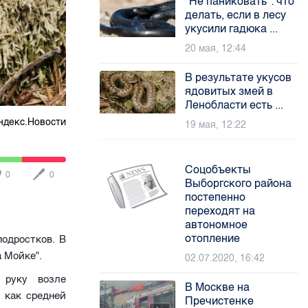
"Не паниковать": что
делать, если в лесу
укусили гадюка ...
20 мая, 12:44
В результате укусов
ядовитых змей в
Ленобласти есть ...
ндекс.Новости
19 мая, 12:22
Соцобъекты
0
0
Выборгского района
постепенно
переходят на
автономное
отопление
одростков. В
а Мойке".
02.07.2020, 16:42
 руку возле
В Москве на
 как средней
Пречистенке