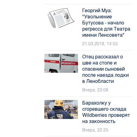
Георгий Муа:
"Увольнение
Бутусова - начало
регресса для Театра
имени Ленсовета"
21.03.2018, 14:53
Отец рассказал о
шве на стопе и
спасении сыновей
после наезда лодки
в Ленобласти
Вчера, 23:08
Барахолку у
сгоревшего склада
Wildberries проверят
на законность
Вчера, 22:25