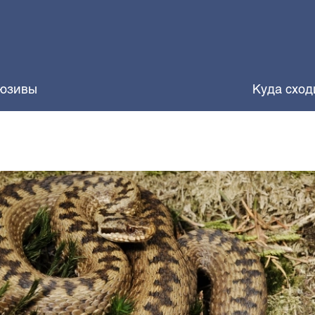
юзивы
Куда сход