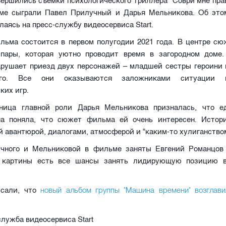
ершились съемки психологического триллера "Соври мне пра
ме сыграли Павел Прилучный и Дарья Мельникова. Об эт
лаясь на пресс-службу видеосервиса Start.
льма состоится в первом полугодии 2021 года. В центре сю
пары, которая уютно проводит время в загородном доме
арушает приезд двух персонажей – младшей сестры героини 
ного. Все они оказываются заложниками ситуации 
ких игр.
ница главной роли Дарья Мельникова призналась, что е
на поняла, что сюжет фильма ей очень интересен. Истор
й авантюрой, диалогами, атмосферой и "каким-то хулиганством
чного и Мельниковой в фильме заняты Евгений Романцов
У картины есть все шансы занять лидирующую позицию в
исали, что
новый альбом группы "Машина времени" возглави
служба видеосервиса Start