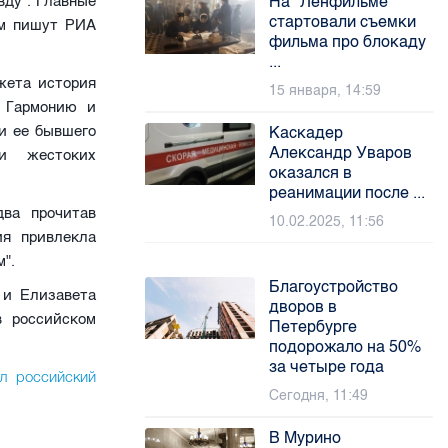
вду". Главные
На "Ленфильме"
стартовали съемки
ом пишут РИА
фильма про блокаду
...
жета история
15 января, 14:59
. Гармонию и
и ее бывшего
Каскадер
Александр Уваров
и жестоких
оказался в
реанимации после ...
два прочитав
10.02.2025, 11:56
ия привлекла
".
Благоустройство
 и Елизавета
дворов в
 российском
Петербурге
подорожало на 50%
за четыре года
л российский
Сегодня, 11:49
В Мурино