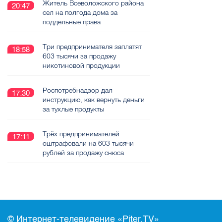
Житель Всеволожского района
20:47
сел на полгода дома за
поддельные права
Три предпринимателя заплатят
18:58
603 тысячи за продажу
никотиновой продукции
Роспотребнадзор дал
17:30
инструкцию, как вернуть деньги
за тухлые продукты
Трёх предпринимателей
17:11
оштрафовали на 603 тысячи
рублей за продажу снюса
© Интернет-телевидение «Piter.TV»