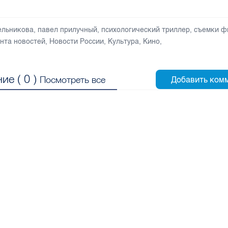
ельникова
,
павел прилучный
,
психологический триллер
,
съемки ф
нта новостей
,
Новости России
,
Культура
,
Кино
,
ие (
0
)
Посмотреть все