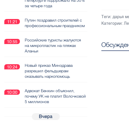
Петербурге подорожало на 50%
за четыре года
Теги:
дарья м
Путин поздравил строителей с
11:21
Категории:
Ле
профессиональным праздником
Российские туристы жалуются
10:55
Обсужден
на микропластик на пляжах
Аланьи
Новый приказ Минздрава
10:24
разрешил фельдшерам
оказывать наркопомощь
Адвокат Бенхин объяснил,
10:00
почему УК не платит Волочковой
5 миллионов
Вчера