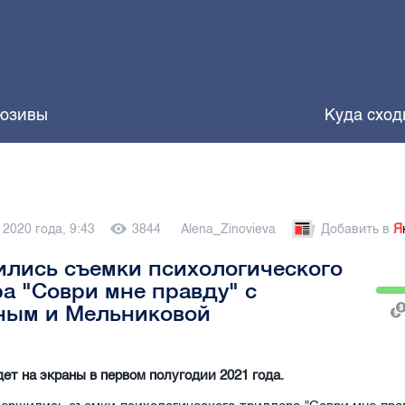
юзивы
Куда сход
 2020 года, 9:43
3844
Alena_Zinovieva
Добавить в
Я
лись съемки психологического
а "Соври мне правду" с
ным и Мельниковой
ет на экраны в первом полугодии 2021 года.