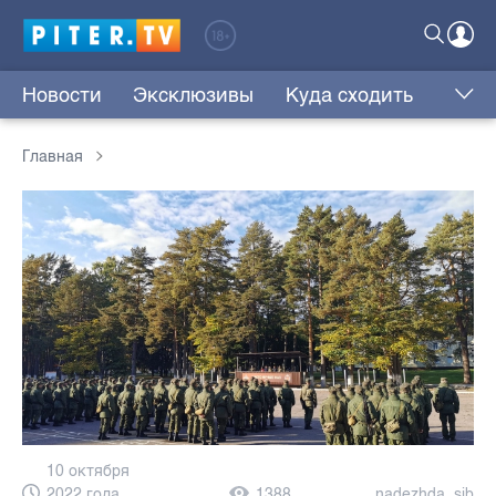
Новости
Эксклюзивы
Куда сходить
Главная
10 октября
2022 года,
1388
nadezhda_sib