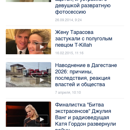
девушкой развратную
фотосессию
26.09.2014, 9:24
Жену Тарасова
застукали с полуголым
певцом T-Killah
16.02.2015, 11:16
Наводнение в Дагестане
2026: причины,
последствия, реакция
властей и общества
7 апреля, 10:10
Финалистка "Битва
экстрасенсов" Джулия
Ванг и радиоведущая
Катя Гордон развернули