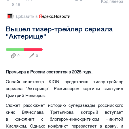
Код плеера
8:46
Добавить в
Я
ндекс.Новости
Вышел тизер-трейлер сериала
"Актерище"
0
0
Премьера в России состоится в 2025 году.
Онлайн-кинотеатр KION представил тизер-трейлер
сериала "Актерище". Режиссером картины выступил
Дмитрий Невзоров.
Сюжет расскажет историю суперзвезды российского
кино Вячеслава Третьякова, который вступает
в конфликт с блогером-кинокритиком Никитой
Кисляком. Однако конфликт перерастает в драку, и