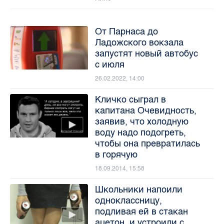
От Парнаса до
Ладожского вокзала
запустят новый автобус
с июля
26.02.2022, 14:00
Кличко сыграл в
капитана Очевидность,
заявив, что холодную
воду надо подогреть,
чтобы она превратилась
в горячую
18.09.2014, 15:58
Школьники напоили
одноклассницу,
подливая ей в стакан
ацетон, и устроили с