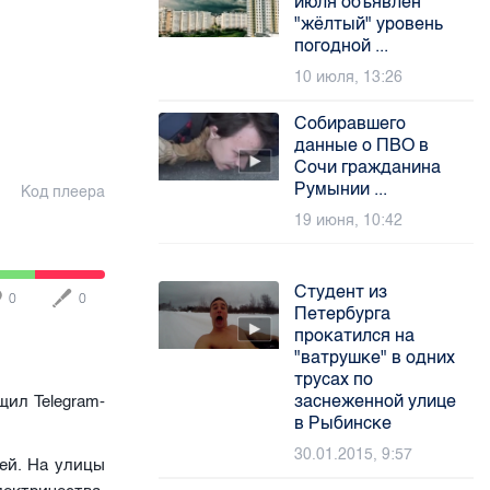
июля объявлен
"жёлтый" уровень
погодной ...
10 июля, 13:26
Собиравшего
данные о ПВО в
Сочи гражданина
Румынии ...
Код плеера
19 июня, 10:42
Студент из
0
0
Петербурга
прокатился на
"ватрушке" в одних
трусах по
заснеженной улице
щил Telegram-
в Рыбинске
30.01.2015, 9:57
ей. На улицы