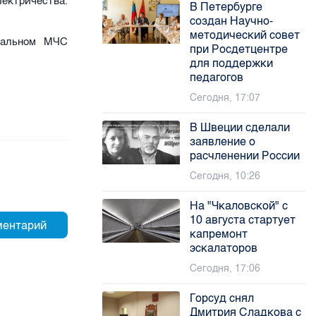
ектричества.
В Петербурге
создан Научно-
методический совет
нальном МЧС
при Росдетцентре
для поддержки
педагогов
Сегодня, 17:07
В Швеции сделали
заявление о
расчленении России
Сегодня, 10:26
На "Чкаловской" с
10 августа стартует
капремонт
эскалаторов
Сегодня, 17:06
Горсуд снял
Дмитрия Сладкова с