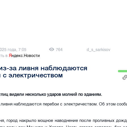
025 года, 7:05
764
d_s_sarkisov
ть в
Я
ндекс.Новости
из-за ливня наблюдаются
 с электричеством
улиц видели несколько ударов молний по зданиям.
 ливня наблюдаются перебои с электричеством. Об этом сооб
юня, город накрыло мощное наводнение после проливных дожд