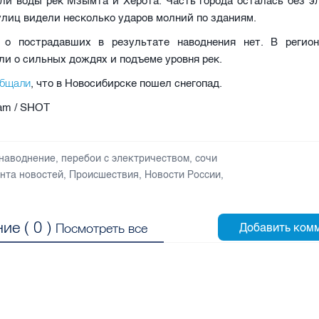
ли воды рек Мзымта и Херота. Часть города осталась без эл
улиц видели несколько ударов молний по зданиям.
 о пострадавших в результате наводнения нет. В регио
и о сильных дождях и подъеме уровня рек.
общали
, что в Новосибирске пошел снегопад.
ram / SHOT
наводнение
,
перебои с электричеством
,
сочи
нта новостей
,
Происшествия
,
Новости России
,
ие (
0
)
Посмотреть все