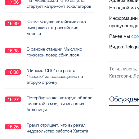
Адлера выли
На "Чкаловской" с 10 августа
17:06
стартует капремонт эскалаторов
На одной из 
Информации
Какие модели китайских авто
16:49
предупреждал
выдерживают российские
дороги
со
Ранее мы
Видео: Teleg
В районе станции Мыслино
16:38
грузовой поезд сбил лося
Теги:
ливень
,
"Динамо-СПб" сыграет с
16:38
Категории:
Ле
"Тверью" за возвращение на
вторую строчку
Обсужден
Петербурженка, которую облили
16:27
кислотой в мае, выписана из
больницы
Трамп отрицает, что выражал
16:26
недовольство работой Хегсета