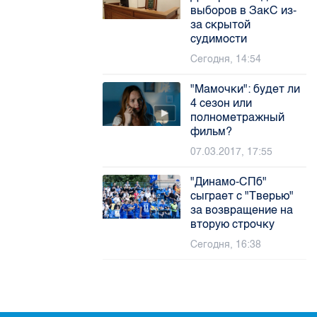
выборов в ЗакС из-
за скрытой
судимости
Сегодня, 14:54
"Мамочки": будет ли
4 сезон или
полнометражный
фильм?
07.03.2017, 17:55
"Динамо-СПб"
сыграет с "Тверью"
за возвращение на
вторую строчку
Сегодня, 16:38