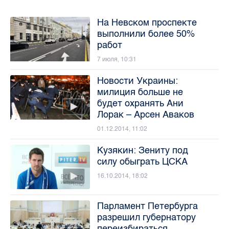
На Невском проспекте
выполнили более 50%
работ
7 июля, 10:31
Новости Украины:
милиция больше не
будет охранять Ани
Лорак – Арсен Аваков
01.12.2014, 11:02
Кузякин: Зениту под
силу обыграть ЦСКА
16.10.2014, 18:02
Парламент Петербурга
разрешил губернатору
переизбираться