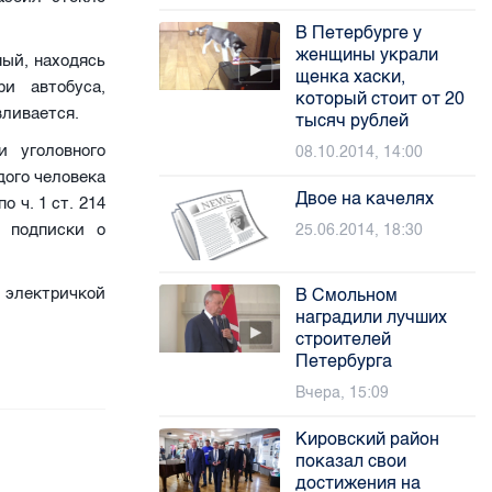
В Петербурге у
женщины украли
ный, находясь
щенка хаски,
ри автобуса,
который стоит от 20
вливается.
тысяч рублей
и уголовного
08.10.2014, 14:00
дого человека
Двое на качелях
 ч. 1 ст. 214
 подписки о
25.06.2014, 18:30
с электричкой
В Смольном
наградили лучших
строителей
Петербурга
Вчера, 15:09
Кировский район
показал свои
достижения на