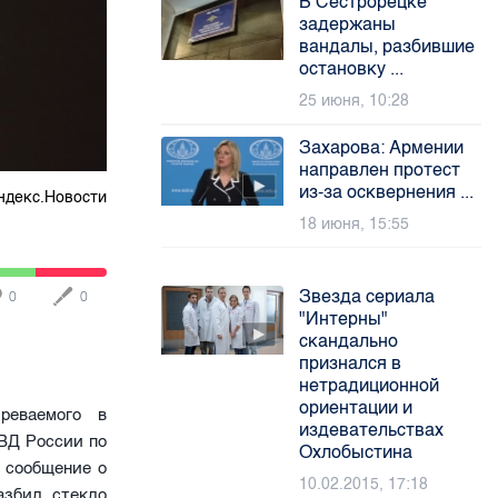
В Сестрорецке
задержаны
вандалы, разбившие
остановку ...
25 июня, 10:28
Захарова: Армении
направлен протест
из-за осквернения ...
ндекс.Новости
18 июня, 15:55
Звезда сериала
0
0
"Интерны"
скандально
признался в
нетрадиционной
ориентации и
реваемого в
издевательствах
ВД России по
Охлобыстина
 сообщение о
10.02.2015, 17:18
азбил стекло