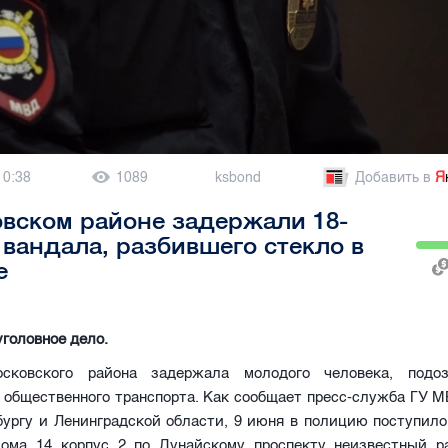
10:38
1089
ksbond
Добавить в
Я
вском районе задержали 18-
 вандала, разбившего стекло в
е
головное дело.
сковского района задержала молодого человека, подоз
 общественного транспорта. Как сообщает пресс-служба ГУ М
бургу и Ленинградской области, 9 июня в полицию поступило
дома 14 корпус 2 по Дунайскому проспекту неизвестный р