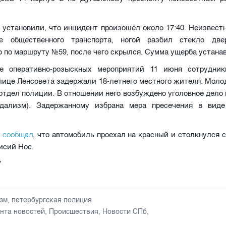
установили, что инцидент произошёл около 17:40. Неизвест
е общественного транспорта, ногой разбил стекло две
 по маршруту №59, после чего скрылся. Сумма ущерба устана
е оперативно-розыскных мероприятий 11 июня сотрудник
лице Ленсовета задержали 18-летнего местного жителя. Моло
отдел полиции. В отношении него возбуждено уголовное дело по
дализм). Задержанному избрана мера пресечения в виде
V сообщал
, что автомобиль проехал на красный и столкнулся 
исий Нос.
V
зм
,
петербургская полиция
нта новостей
,
Происшествия
,
Новости СПб
,