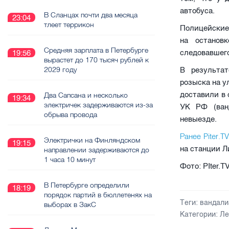
автобуса.
В Сланцах почти два месяца
23:04
тлеет террикон
Полицейские 
на остановк
Средняя зарплата в Петербурге
следовавшего
19:56
вырастет до 170 тысяч рублей к
2029 году
В результат
розыска на у
доставили в 
Два Сапсана и несколько
19:34
электричек задерживаются из-за
УК РФ (ван
обрыва провода
невыезде.
Ранее Piter.T
Электрички на Финляндском
19:15
на станции Л
направлении задерживаются до
1 часа 10 минут
Фото: PIter.T
В Петербурге определили
18:19
порядок партий в бюллетенях на
Теги:
вандали
выборах в ЗакС
Категории:
Ле