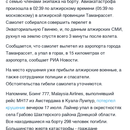
с семью членами экипажа на борту. Авиакатастрофа
произошла в 02:39 по алжирскому времени (05:39 по
московскому) в алжирской провинции Таманрассет.
Самолет собирался совершить перелет в
Экваториальную Гвинею, и, по данным алжирских СМИ,
рухнул на землю спустя всего 3 минуты после взлета.
Сообщается, что самолет вылетел из аэропорта города
Таманрассет, а упал в горах, в 15 километрах от
аэропорта, сообщает РИА Новости.
На место крушения уже прибыли алжирские военные, а
также сотрудники полиции и спасатели.
Обстоятельства гибели самолета уточняются.
Напомним, Боинг 777, Malaysia Airlines, выполнявший
потерпел
рейс MH17 из Амстердама в Куала-Лумпур,
крушение
вечером 17 июля. Лайнер упал в окрестностях
села Грабово Шахтерского района Донецкой области.
Все находившиеся на борту 298 человек погибли.
Большинство жертв катастрофы - граждане