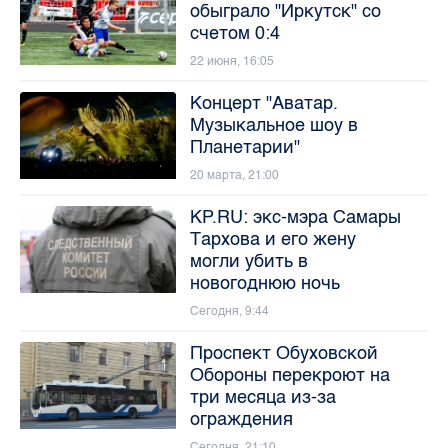
обыграло "Иркутск" со
счетом 0:4
22 июня, 16:05
Концерт "Аватар.
Музыкальное шоу в
Планетарии"
20 марта, 21:00
KP.RU: экс-мэра Самары
Тархова и его жену
могли убить в
новогоднюю ночь
Сегодня, 9:44
Проспект Обуховской
Обороны перекроют на
три месяца из-за
ограждения
Сегодня, 21:10