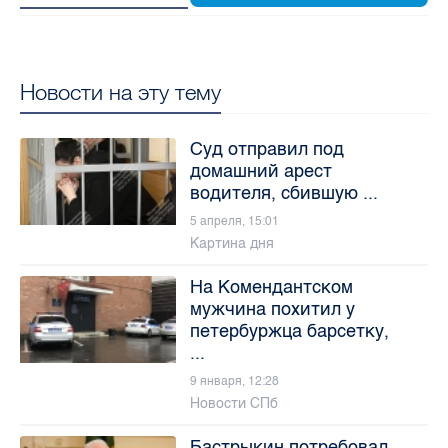
Новости на эту тему
Суд отправил под
домашний арест
водителя, сбившую ...
5 апреля, 15:01
Картина дня
На Комендантском
мужчина похитил у
петербуржца барсетку,
...
9 января, 12:28
Новости СПб
Бастрыкин потребовал