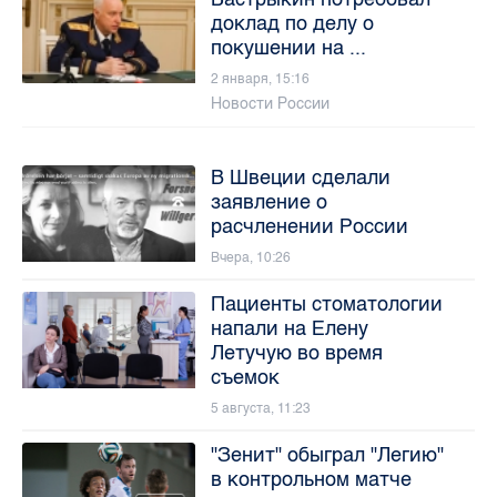
доклад по делу о
покушении на ...
2 января, 15:16
Новости России
В Швеции сделали
заявление о
расчленении России
Вчера, 10:26
Пациенты стоматологии
напали на Елену
Летучую во время
съемок
5 августа, 11:23
"Зенит" обыграл "Легию"
в контрольном матче