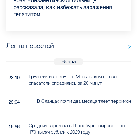
самых цитируемых СМИ Петербурга и
врач Елизаветинской больницы
педиатра для родителей
где самый высокий и самый низкий
воспаления ахиллова сухожилия летом
рассказала о возможностях для
Елизаветинской больницы ответила на
какие напитки можно приготовить дома
Ленобласти во II квартале 2026 года
рассказала, как избежать заражения
конкурс
работающих родителей
главные вопросы о заболевании
в жару
гепатитом
Лента новостей
Вчера
Грузовик вспыхнул на Московском шоссе,
23:10
спасатели справились за 20 минут
В Сланцах почти два месяца тлеет террикон
23:04
Средняя зарплата в Петербурге вырастет до
19:56
170 тысяч рублей к 2029 году