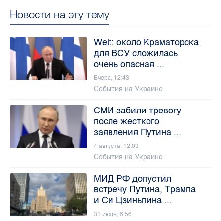
Новости на эту тему
Welt: около Краматорска
для ВСУ сложилась
очень опасная ...
Вчера, 12:43
События на Украине
СМИ забили тревогу
после жесткого
заявления Путина ...
4 августа, 12:03
События на Украине
МИД РФ допустил
встречу Путина, Трампа
и Си Цзиньпина ...
31 июля, 8:56