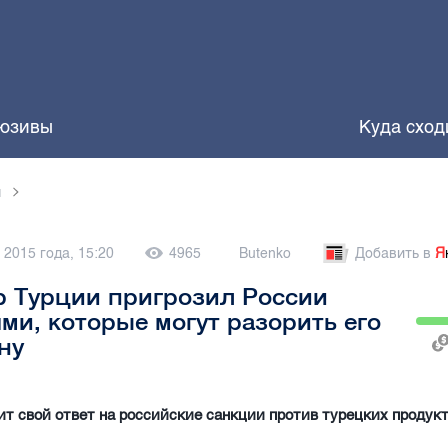
юзивы
Куда сход
и
 2015 года, 15:20
4965
Butenko
Добавить в
Я
 Турции пригрозил России
ми, которые могут разорить его
ну
ит свой ответ на российские санкции против турецких продукт