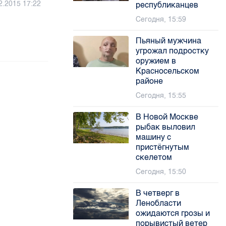
2.2015 17:22
республиканцев
Сегодня, 15:59
Пьяный мужчина
угрожал подростку
оружием в
Красносельском
районе
Сегодня, 15:55
В Новой Москве
рыбак выловил
машину с
пристёгнутым
скелетом
Сегодня, 15:50
В четверг в
Ленобласти
ожидаются грозы и
порывистый ветер