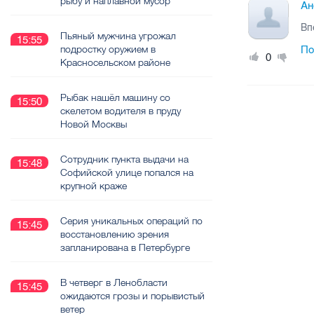
рыбу и наплавной мусор
Ан
Вп
Пьяный мужчина угрожал
15:55
подростку оружием в
По
0
Красносельском районе
Рыбак нашёл машину со
15:50
скелетом водителя в пруду
Новой Москвы
Сотрудник пункта выдачи на
15:48
Софийской улице попался на
крупной краже
Серия уникальных операций по
15:45
восстановлению зрения
запланирована в Петербурге
В четверг в Ленобласти
15:45
ожидаются грозы и порывистый
ветер