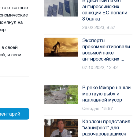
В десятый пакет
антироссийских
-то ответные
санкций ЕС попали
кономические
3 банка
помянул на
26.02.2023, 9:57
фер
Эксперты
прокомментировали
 в своей
восьмой пакет
ей, и свои
антироссийских ...
07.10.2022, 12:42
В реке Ижоре нашли
мертвую рыбу и
наплавной мусор
Сегодня, 15:57
Карлсон представил
"манифест" для
разочаровавшихся