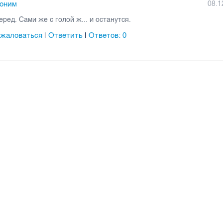
оним
08.1
еред. Сами же с голой ж... и останутся.
жаловаться
Ответить
Ответов:
0
|
|