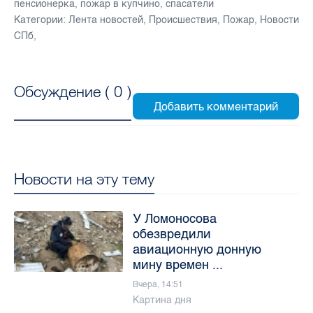
пенсионерка
,
пожар в купчино
,
спасатели
Категории:
Лента новостей
,
Происшествия
,
Пожар
,
Новости
СПб
,
Обсуждение (
0
)
Новости на эту тему
У Ломоносова
обезвредили
авиационную донную
мину времен ...
Вчера, 14:51
Картина дня