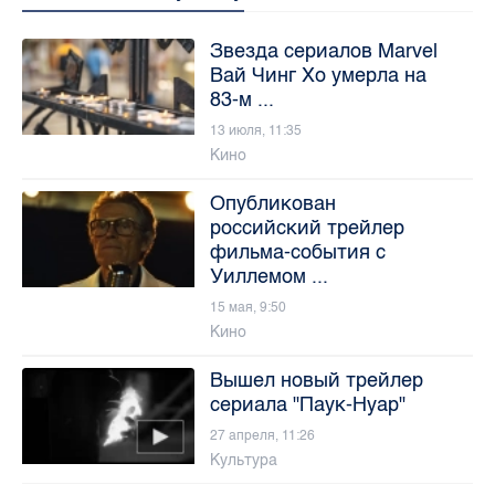
Звезда сериалов Marvel
Вай Чинг Хо умерла на
83-м ...
13 июля, 11:35
Кино
Опубликован
российский трейлер
фильма-события с
Уиллемом ...
15 мая, 9:50
Кино
Вышел новый трейлер
сериала "Паук-Нуар"
27 апреля, 11:26
Культура