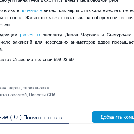
део упитанная нерпа охотится днем в мелководной реке.
появилось
то в июле
видео, как нерпа отдыхала вместе с пет
ой стороне. Животное может остаться на набережной на ночл
ться.
раскрыли
рбуржцам
зарплату Дедов Морозов и Снегурочек 
Число вакансий для новогодних аниматоров вдвое превышае
а.
акте / Спасение тюленей 699-23-99
кая
,
нерпа
,
таракановка
нта новостей
,
Новости СПб
,
ие (
0
)
Посмотреть все