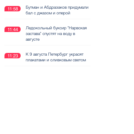
Бутман и Абдразаков придумали
11:58
бал с джазом и оперой
Ледокольный буксир "Нарвская
11:44
застава" спустят на воду в
августе
К 9 августа Петербург украсят
11:23
плакатами и оливковым светом