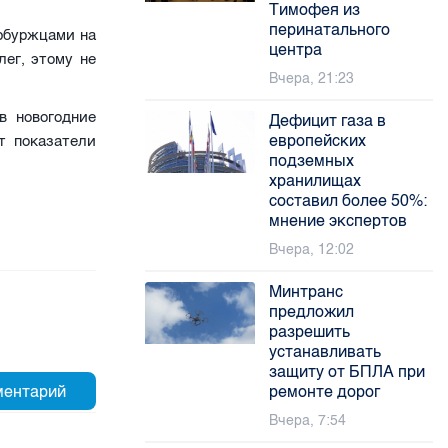
Тимофея из
перинатального
ербуржцами на
центра
ег, этому не
Вчера, 21:23
в новогодние
Дефицит газа в
европейских
т показатели
подземных
хранилищах
составил более 50%:
мнение экспертов
Вчера, 12:02
Минтранс
предложил
разрешить
устанавливать
защиту от БПЛА при
ремонте дорог
Вчера, 7:54