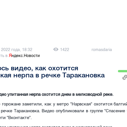
 2022 года, 18:32
1422
romasdaria
ть в
Я
ндекс.Новости
сь видео, как охотится
кая нерпа в речке Таракановка
део упитанная нерпа охотится днем в мелководной реке.
 горожане заметили, как у метро "Нарвская" охотится балти
речке Таракановка. Видео опубликовали в группе "Спасение
ети "Вконтакте".