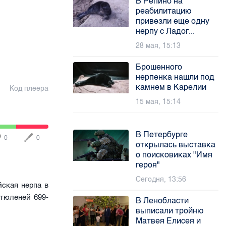
В Репино на
реабилитацию
привезли еще одну
нерпу с Ладог...
28 мая, 15:13
Брошенного
нерпенка нашли под
камнем в Карелии
Код плеера
15 мая, 15:14
В Петербурге
0
0
открылась выставка
о поисковиках "Имя
героя"
Сегодня, 13:56
йская нерпа в
 тюленей 699-
В Ленобласти
выписали тройню
Матвея Елисея и