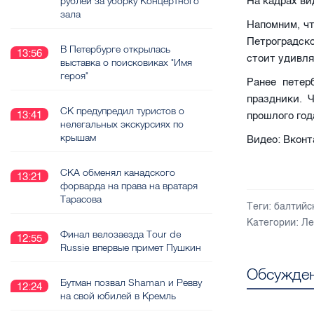
На кадрах ви
рублей за уборку Концертного
зала
Напомним, ч
Петроградск
В Петербурге открылась
13:56
стоит удивля
выставка о поисковиках "Имя
героя"
Ранее пете
праздники. 
СК предупредил туристов о
13:41
прошлого год
нелегальных экскурсиях по
крышам
Видео: Вконт
СКА обменял канадского
13:21
форварда на права на вратаря
Тарасова
Теги:
балтийс
Категории:
Ле
Финал велозаезда Tour de
12:55
Russie впервые примет Пушкин
Обсужден
Бутман позвал Shaman и Ревву
12:24
на свой юбилей в Кремль