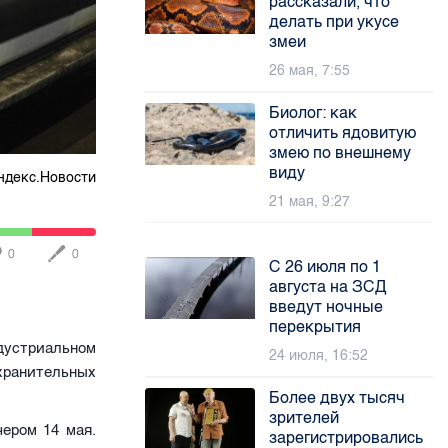
рассказали, что
делать при укусе
змеи
26 мая, 7:55
Биолог: как
отличить ядовитую
змею по внешнему
виду
ндекс.Новости
21 мая, 9:27
0
0
С 26 июля по 1
августа на ЗСД
введут ночные
перекрытия
дустриальном
24 июля, 16:52
ранительных
Более двух тысяч
зрителей
ером 14 мая.
зарегистрировались