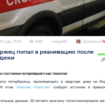
22 года, 16:20
2628
nastya960
Добавить в
Я
уржец попал в реанимацию после
адюки
и состояние потерпевшего как тяжелое/
ила петербуржца, проживающего в квартире дома на Ин
"Невским Новостям"
Об этом
сообщил источник в правоох
тельным данным, 33-летнего мужчину госпитализировали веч