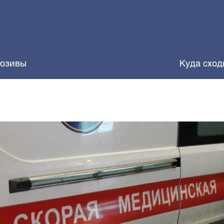
юзивы
Куда сход