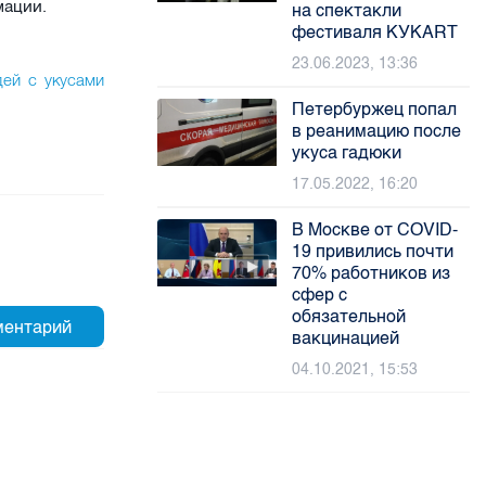
мации.
на спектакли
фестиваля КУКART
23.06.2023, 13:36
дей с укусами
Петербуржец попал
в реанимацию после
укуса гадюки
17.05.2022, 16:20
В Москве от COVID-
19 привились почти
70% работников из
сфер с
обязательной
вакцинацией
04.10.2021, 15:53