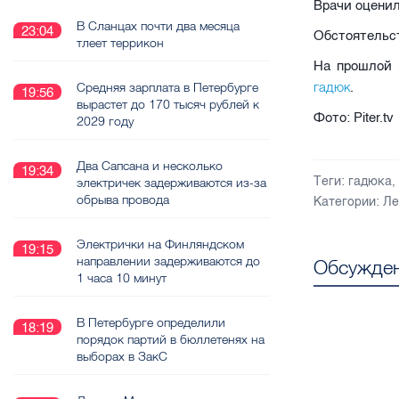
Врачи оценил
В Сланцах почти два месяца
23:04
Обстоятельс
тлеет террикон
На прошлой
гадюк
Средняя зарплата в Петербурге
.
19:56
вырастет до 170 тысяч рублей к
Фото: Piter.tv
2029 году
Два Сапсана и несколько
19:34
Теги:
гадюка
электричек задерживаются из-за
обрыва провода
Категории:
Ле
Электрички на Финляндском
19:15
направлении задерживаются до
Обсужден
1 часа 10 минут
В Петербурге определили
18:19
порядок партий в бюллетенях на
выборах в ЗакС