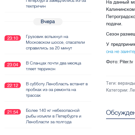
Петербурга замедлились из-за
На данный м
техпричин
Калининско
Петроградск
Вчера
подачи.
Сезон размещ
Грузовик вспыхнул на
23:10
Московском шоссе, спасатели
У предприни
справились за 20 минут
она не заинт
Фото: Piter.tv
В Сланцах почти два месяца
23:04
тлеет террикон
Теги:
веранд
В субботу Ленобласть встанет в
22:12
пробках из-за ремонта на
Категории:
Ле
трассах
Более 140 кг небезопасной
Обсужден
21:54
рыбы изъяли в Петербурге и
Ленобласти за полгода