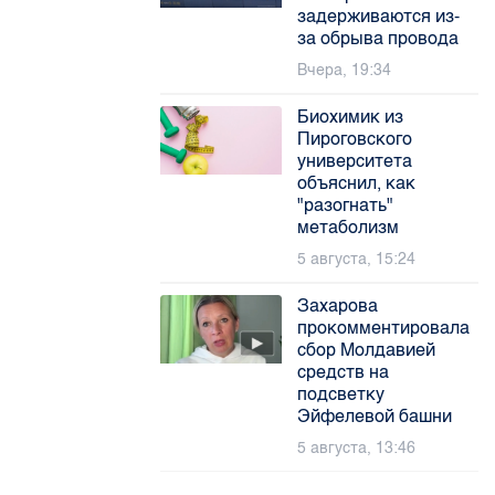
задерживаются из-
за обрыва провода
Вчера, 19:34
Биохимик из
Пироговского
университета
объяснил, как
"разогнать"
метаболизм
5 августа, 15:24
Захарова
прокомментировала
сбор Молдавией
средств на
подсветку
Эйфелевой башни
5 августа, 13:46