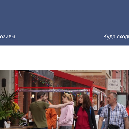
юзивы
Куда сход