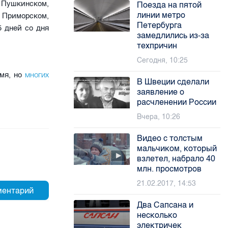
 Пушкинском,
Поезда на пятой
линии метро
Приморском,
Петербурга
 дней со дня
замедлились из-за
техпричин
Сегодня, 10:25
многих
мя, но
В Швеции сделали
заявление о
расчленении России
Вчера, 10:26
Видео с толстым
мальчиком, который
взлетел, набрало 40
млн. просмотров
21.02.2017, 14:53
Два Сапсана и
несколько
электричек