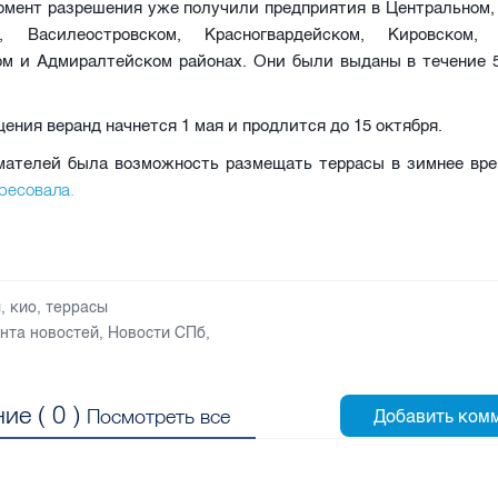
омент разрешения уже получили предприятия в Центральном,
м, Василеостровском, Красногвардейском, Кировском, 
ом и Адмиралтейском районах. Они были выданы в течение 5
ения веранд начнется 1 мая и продлится до 15 октября.
мателей была возможность размещать террасы в зимнее вре
ересовала.
ы
,
кио
,
террасы
нта новостей
,
Новости СПб
,
ие (
0
)
Посмотреть все