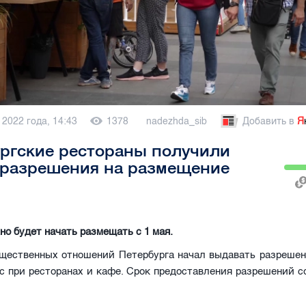
 2022 года, 14:43
1378
nadezhda_sib
Добавить в
Я
ргские рестораны получили
 разрешения на размещение
о будет начать размещать с 1 мая.
щественных отношений Петербурга начал выдавать разрешен
с при ресторанах и кафе. Срок предоставления разрешений с