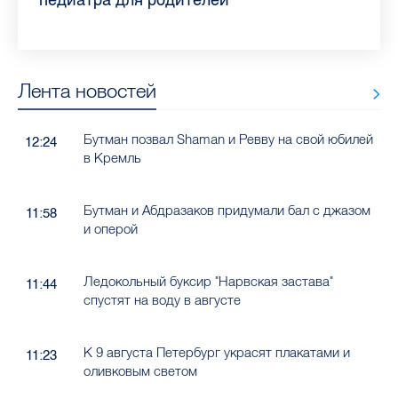
самых цитируемых СМИ Петербурга и
врач Елизаветинской больницы
педиатра для родителей
где самый высокий и самый низкий
воспаления ахиллова сухожилия летом
рассказала о возможностях для
Елизаветинской больницы ответила на
какие напитки можно приготовить дома
Ленобласти во II квартале 2026 года
рассказала, как избежать заражения
конкурс
работающих родителей
главные вопросы о заболевании
в жару
гепатитом
Лента новостей
Бутман позвал Shaman и Ревву на свой юбилей
12:24
в Кремль
Бутман и Абдразаков придумали бал с джазом
11:58
и оперой
Ледокольный буксир "Нарвская застава"
11:44
спустят на воду в августе
К 9 августа Петербург украсят плакатами и
11:23
оливковым светом