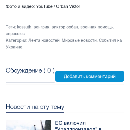
Фото и видео: YouTube / Orbán Viktor
Теги:
kossuth
,
венгрия
,
виктор орбан
,
военная помощь
,
евросоюз
Категории:
Лента новостей
,
Мировые новости
,
События на
Украине
,
Обсуждение (
0
)
Новости на эту тему
ЕС включил
"Уралдронзавод" в