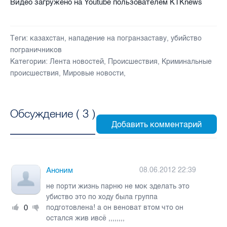
Видео загружено на Youtube пользователем KTKnews
Теги:
казахстан
,
нападение на погранзаставу
,
убийство
пограничников
Категории:
Лента новостей
,
Происшествия
,
Криминальные
происшествия
,
Мировые новости
,
Обсуждение (
3
)
Аноним
08.06.2012 22:39
не порти жизнь парню не мок зделать это
убиство это по ходу была группа
0
подготовлена! а он веноват втом что он
остался жив ивсё ,,,,,,,,