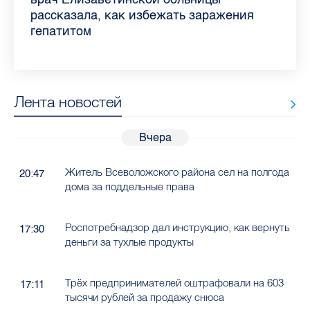
Ленобласти во II квартале 2026 года
рассказала, как избежать заражения
конкурс
работающих родителей
главные вопросы о заболевании
в жару
гепатитом
Лента новостей
Вчера
Житель Всеволожского района сел на полгода
20:47
дома за поддельные права
Роспотребнадзор дал инструкцию, как вернуть
17:30
деньги за тухлые продукты
Трёх предпринимателей оштрафовали на 603
17:11
тысячи рублей за продажу снюса