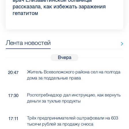
Ленобласти во II квартале 2026 года
рассказала, как избежать заражения
конкурс
работающих родителей
главные вопросы о заболевании
в жару
гепатитом
Лента новостей
Вчера
Житель Всеволожского района сел на полгода
20:47
дома за поддельные права
Роспотребнадзор дал инструкцию, как вернуть
17:30
деньги за тухлые продукты
Трёх предпринимателей оштрафовали на 603
17:11
тысячи рублей за продажу снюса