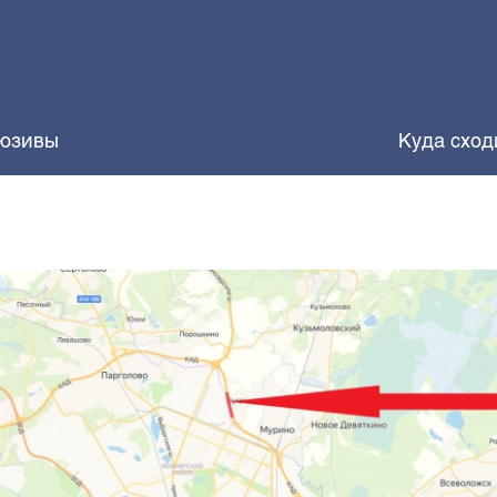
юзивы
Куда сход