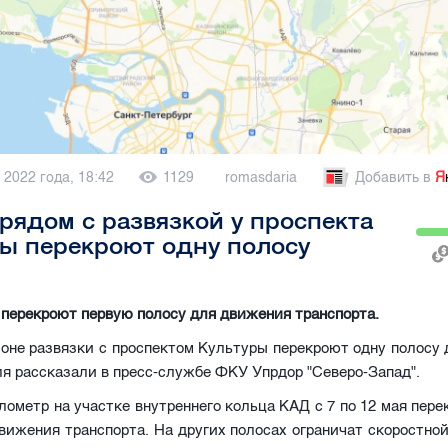
 2022 года, 18:42
1129
romasdaria
Добавить в
Я
рядом с развязкой у проспекта
ы перекроют одну полосу
я перекроют первую полосу для движения транспорта.
оне развязки с проспектом Культуры перекроют одну полосу
ля рассказали в пресс-службе ФКУ Упрдор "Северо-Запад".
илометр на участке внутреннего кольца КАД с 7 по 12 мая пер
вижения транспорта. На других полосах ограничат скоростно