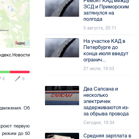
Ремонт КАД между
ЗСД и Приморским
затянулся на
полгода
5 августа, 20:11
На участке КАД в
Петербурге до
конца июля введут
ндекс.Новости
огранич...
27 июля, 19:53
0
0
Два Сапсана и
несколько
электричек
задерживаются из-
 движения. Об
за обрыва провода
Сегодня, 19:34
екроют первую
й режим до 50
Средняя зарплата в