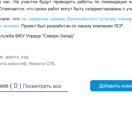
в час. На участке будут проводить работы по ликвидации к
Отмечается, что сроки работ могут быть скорректированы с у
на северном намыве Васильевского острова планир
сали, что
ч человек.
Проект был разработан по заказу компании ЛСР.
служба ФКУ Упрдор "Северо-Запад"
ие
,
дорога
,
кад
нта новостей
,
Новости СПб
,
ие (
0
)
Посмотреть все