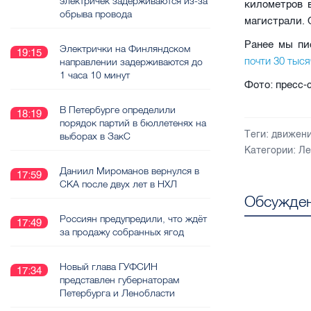
электричек задерживаются из-за
километров 
обрыва провода
магистрали. 
Ранее мы пи
Электрички на Финляндском
19:15
почти 30 тыся
направлении задерживаются до
1 часа 10 минут
Фото: пресс-
В Петербурге определили
18:19
порядок партий в бюллетенях на
Теги:
движен
выборах в ЗакС
Категории:
Ле
Даниил Мироманов вернулся в
17:59
СКА после двух лет в НХЛ
Обсужден
Россиян предупредили, что ждёт
17:49
за продажу собранных ягод
Новый глава ГУФСИН
17:34
представлен губернаторам
Петербурга и Ленобласти