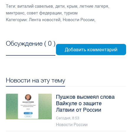
Теги:
виталий савельев
,
дети
,
крым
,
летние лагеря
,
минтранс
,
совет федерации
,
туризм
Категории:
Лента новостей
,
Новости России
,
Обсуждение (
0
)
Новости на эту тему
Пушков высмеял слова
Вайкуле о защите
Латвии от России
Сегодня, 8:53
Новости России