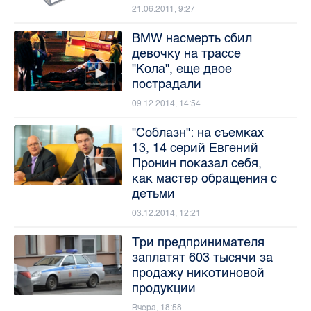
21.06.2011, 9:27
BMW насмерть сбил
девочку на трассе
"Кола", еще двое
пострадали
09.12.2014, 14:54
"Соблазн": на съемках
13, 14 серий Евгений
Пронин показал себя,
как мастер обращения с
детьми
03.12.2014, 12:21
Три предпринимателя
заплатят 603 тысячи за
продажу никотиновой
продукции
Вчера, 18:58