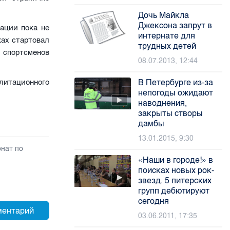
Дочь Майкла
Джексона запрут в
ации пока не
интернате для
ках стартовал
трудных детей
0 спортсменов
08.07.2013, 12:44
В Петербурге из-за
литационного
непогоды ожидают
наводнения,
закрыты створы
дамбы
13.01.2015, 9:30
нат по
«Наши в городе!» в
поисках новых рок-
звезд. 5 питерских
групп дебютируют
сегодня
03.06.2011, 17:35