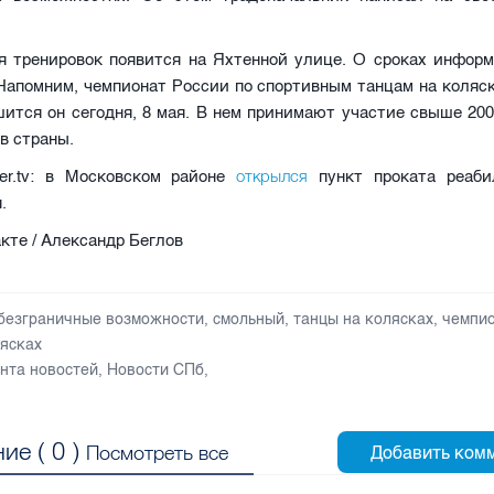
я тренировок появится на Яхтенной улице. О сроках информ
Напомним, чемпионат России по спортивным танцам на коляс
шится он сегодня, 8 мая. В нем принимают участие свыше 20
ов страны.
открылся
ter.tv: в Московском районе
пункт проката реаби
.
кте / Александр Беглов
безграничные возможности
,
смольный
,
танцы на колясках
,
чемпио
лясках
нта новостей
,
Новости СПб
,
ие (
0
)
Посмотреть все