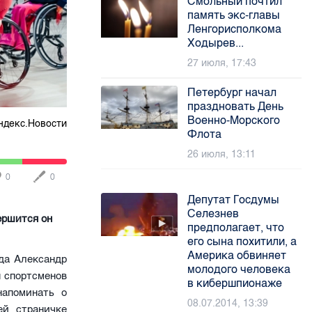
Смольный почтил
память экс-главы
Ленгорисполкома
Ходырев...
27 июля, 17:43
Петербург начал
праздновать День
Военно-Морского
ндекс.Новости
Флота
26 июля, 13:11
0
0
Депутат Госдумы
Селезнев
ершится он
предполагает, что
его сына похитили, а
Америка обвиняет
ода Александр
молодого человека
 спортсменов
в кибершпионаже
напоминать о
08.07.2014, 13:39
ей страничке