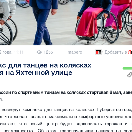
 года, 11:11
1255
mapero
Добавить в
Я
с для танцев на колясках
я на Яхтенной улице
ссии по спортивным танцам на колясках стартовал 6 мая, зав
я.
 возведут комплекс для танцев на колясках. Губернатор гор
ил, что желает создать максимально комфортные условия для
считает, что новый центр будет вдохновлять горожан и 
х возможностях. Об этом градоначальник написал на сво