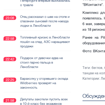
Петербурге впервые высказалась
"ВКонтакте".
о травле
Комплекс дл
Отец рассказал о шве на стопе и
23:08
появлялось. 
спасении сыновей после наезда
6 мая, завер
лодки в Ленобласти
из 18 регион
Топливный кризис в Ленобласти
Ранее на Pi
22:58
пошёл на спад, АЗС наращивают
оборудования
продажи
Фото: ВКонта
Подарок от девочки едва не
22:42
стоил парню пальца в
Ленобласти
Теги:
беглов
,
танцам на ко
Барахолку у сгоревшего склада
Категории:
Ле
22:25
Wildberries проверят на
законность
Обсужден
Депутаты захотели пустить всех
21:58
в 10-й класс без экзаменов