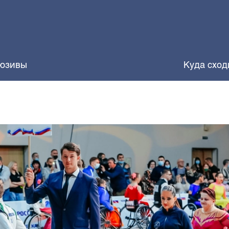
юзивы
Куда сход