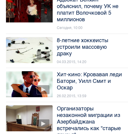
объяснил, почему УК не
платит Волочковой 5
миллионов
Сегодня, 10:00
8-летние хоккеисты
устроили массовую
драку
04.03.2015, 14:20
Хит-кино: Кровавая леди
Батори, Уилл Смит и
Оскар
26.02.2015, 13:59
Организаторы
незаконной миграции из
Азербайджана
встречались как "старые