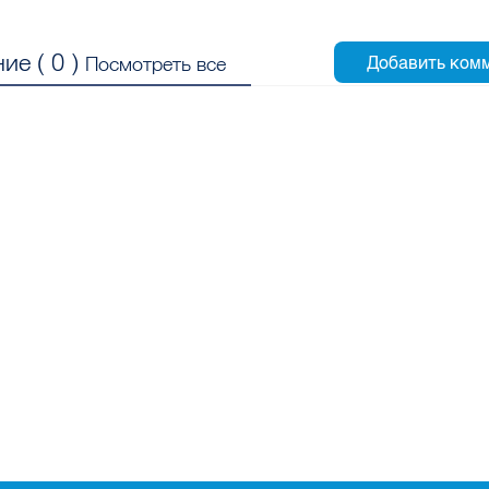
ие (
0
)
Посмотреть все