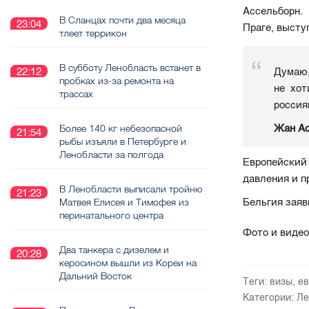
Ассельборн.
В Сланцах почти два месяца
23:04
Праге, высту
тлеет террикон
В субботу Ленобласть встанет в
Думаю,
22:12
пробках из-за ремонта на
не хот
трассах
россия
Жан Ас
Более 140 кг небезопасной
21:54
рыбы изъяли в Петербурге и
Ленобласти за полгода
Европейский
давления и п
В Ленобласти выписали тройню
21:23
Бельгия заяв
Матвея Елисея и Тимофея из
перинатального центра
Фото и видео
Два танкера с дизелем и
20:28
керосином вышли из Кореи на
Дальний Восток
Теги:
визы
,
е
Категории:
Ле