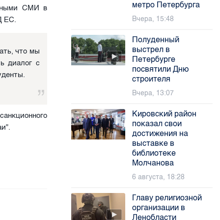
метро Петербурга
стными СМИ в
Вчера, 15:48
Д ЕС.
Полуденный
выстрел в
ать, что мы
Петербурге
ь диалог с
посвятили Дню
уденты.
строителя
Вчера, 13:07
Кировский район
санкционного
показал свои
аи".
достижения на
выставке в
библиотеке
Молчанова
6 августа, 18:28
Главу религиозной
организации в
Ленобласти