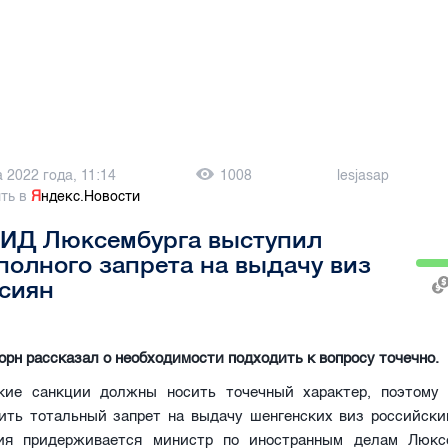
а 2022 года, 11:14
1008
lesjasap
ть в
Я
ндекс.Новости
МИД Люксембурга выступил
полного запрета на выдачу виз
сиян
рн рассказал о необходимости подходить к вопросу точечно.
кие санкции должны носить точечный характер, поэтому
ить тотальный запрет на выдачу шенгенских виз российски
ния придерживается министр по иностранным делам Люкс