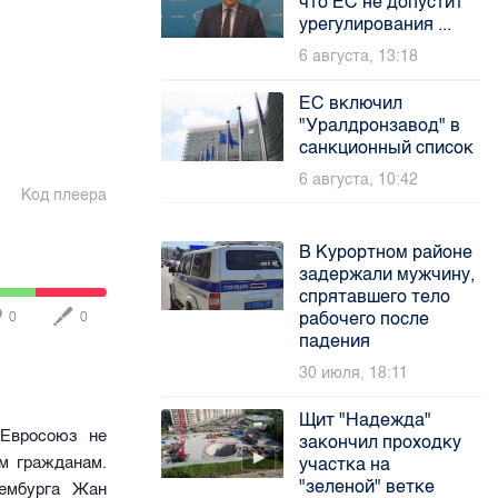
что ЕС не допустит
урегулирования ...
6 августа, 13:18
ЕС включил
"Уралдронзавод" в
санкционный список
6 августа, 10:42
Код плеера
В Курортном районе
задержали мужчину,
спрятавшего тело
рабочего после
0
0
падения
30 июля, 18:11
Щит "Надежда"
 Евросоюз не
закончил проходку
м гражданам.
участка на
"зеленой" ветке
ембурга Жан