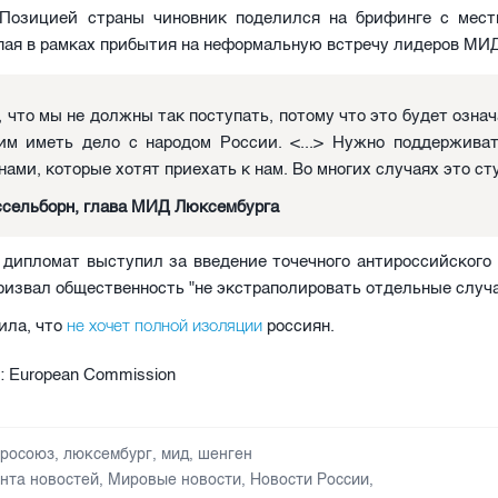
 Позицией страны чиновник поделился на брифинге с ме
пая в рамках прибытия на неформальную встречу лидеров МИ
 что мы не должны так поступать, потому что это будет означ
им иметь дело с народом России. <...> Нужно поддерживат
нами, которые хотят приехать к нам. Во многих случаях это ст
сельборн, глава МИД Люксембурга
 дипломат выступил за введение точечного антироссийского 
ризвал общественность "не экстраполировать отдельные случ
не хочет полной изоляции
ила, что
россиян.
: European Commission
вросоюз
,
люксембург
,
мид
,
шенген
нта новостей
,
Мировые новости
,
Новости России
,