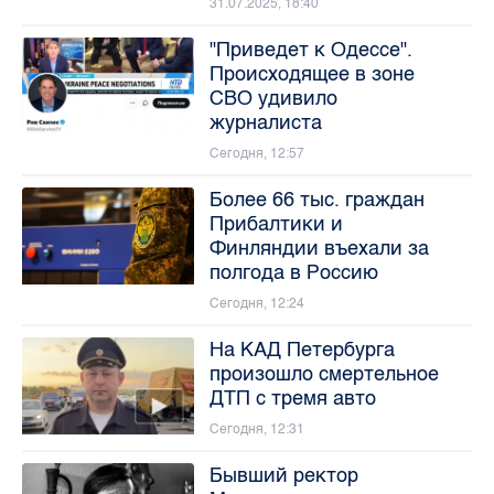
31.07.2025, 18:40
"Приведет к Одессе".
Происходящее в зоне
СВО удивило
журналиста
Сегодня, 12:57
Более 66 тыс. граждан
Прибалтики и
Финляндии въехали за
полгода в Россию
Сегодня, 12:24
На КАД Петербурга
произошло смертельное
ДТП с тремя авто
Сегодня, 12:31
Бывший ректор