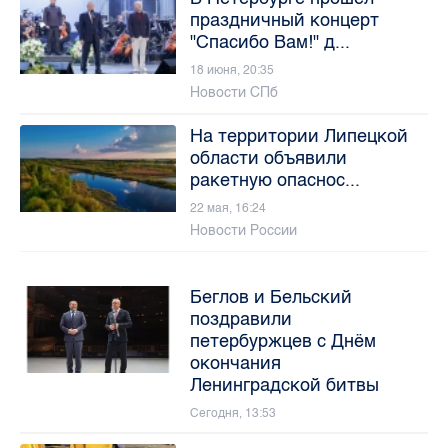
праздничный концерт
"Спасибо Вам!" д...
18 июня, 20:35
Новости СПб
На территории Липецкой
области объявили
ракетную опаснос...
22 мая, 16:24
Новости России
Беглов и Бельский
поздравили
петербуржцев с Днём
окончания
Ленинградской битвы
Сегодня, 13:53