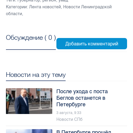
Теги:
губернатор
,
регион
,
умвд
Категории:
Лента новостей
,
Новости Ленинградской
области
,
Обсуждение (
0
)
Новости на эту тему
После ухода с поста
Беглов останется в
Петербурге
3 августа, 9:33
Новости СПб
В Петербурге прошёл