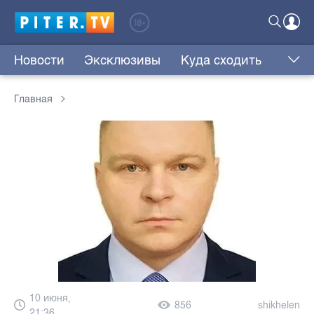
Новости
Эксклюзивы
Куда сходить
Главная
10 июня,
856
shikhelen
21:36