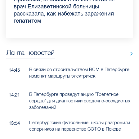
самых цитируемых СМИ Петербурга и
врач Елизаветинской больницы
педиатра для родителей
где самый высокий и самый низкий
воспаления ахиллова сухожилия летом
рассказала о возможностях для
Елизаветинской больницы ответила на
какие напитки можно приготовить дома
Ленобласти во II квартале 2026 года
рассказала, как избежать заражения
конкурс
работающих родителей
главные вопросы о заболевании
в жару
гепатитом
Лента новостей
В связи со строительством ВСМ в Петербурге
14:45
изменят маршруты электричек
В Петербурге проведут акцию "Трепетное
14:21
сердце" для диагностики сердечно-сосудистых
заболеваний
Петербургские футбольные школы разгромили
13:54
соперников на первенстве СЗФО в Пскове