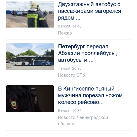
Двухэтажный автобус с
пассажирами загорелся
рядом ...
9 июля, 14:40
Пожар
Петербург передал
Абхазии троллейбусы,
автобусы и ...
7 июля, 20:36
Новости СПб
В Кингисеппе пьяный
мужчина порезал ножом
колесо рейсово...
6 июля, 10:36
Новости Ленинградской
области