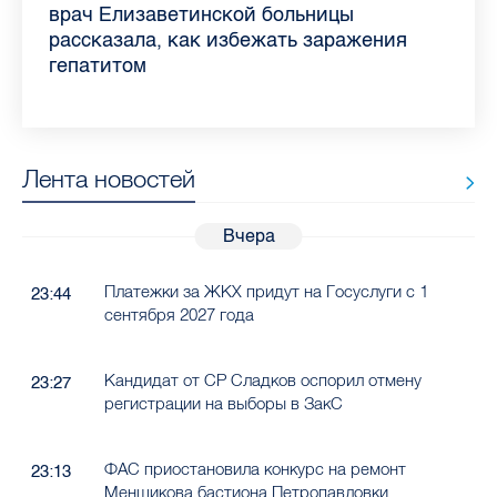
самых цитируемых СМИ Петербурга и
врач Елизаветинской больницы
педиатра для родителей
где самый высокий и самый низкий
воспаления ахиллова сухожилия летом
рассказала о возможностях для
Елизаветинской больницы ответила на
какие напитки можно приготовить дома
Ленобласти во II квартале 2026 года
рассказала, как избежать заражения
конкурс
работающих родителей
главные вопросы о заболевании
в жару
гепатитом
Лента новостей
Вчера
Платежки за ЖКХ придут на Госуслуги с 1
23:44
сентября 2027 года
Кандидат от СР Сладков оспорил отмену
23:27
регистрации на выборы в ЗакС
ФАС приостановила конкурс на ремонт
23:13
Меншикова бастиона Петропавловки