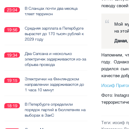
поводу своей
В Сланцах почти два месяца
23:04
тлеет террикон
Мой му
Средняя зарплата в Петербурге
19:56
на это
вырастет до 170 тысяч рублей к
2029 году
Даная,
Два Сапсана и несколько
Напомним, ч
19:34
электричек задерживаются из-за
году. Однак
обрыва провода
родился сын
качестве доб
Электрички на Финляндском
19:15
направлении задерживаются до
Иосиф Приго
1 часа 10 минут
Фото: Instag
террористиче
В Петербурге определили
18:19
порядок партий в бюллетенях на
выборах в ЗакС
Теги:
иосиф п