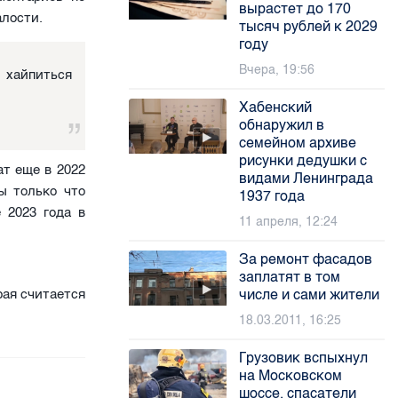
вырастет до 170
алости.
тысяч рублей к 2029
году
Вчера, 19:56
, хайпиться
Хабенский
обнаружил в
семейном архиве
рисунки дедушки с
т еще в 2022
видами Ленинграда
ы только что
1937 года
 2023 года в
11 апреля, 12:24
За ремонт фасадов
заплатят в том
числе и сами жители
рая считается
18.03.2011, 16:25
Грузовик вспыхнул
на Московском
шоссе, спасатели