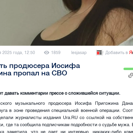
 2025 года, 12:50
1859
lesjasap
Добавить в
Я
ять продюсера Иосифа
ина пропал на СВО
ет давать комментарии прессе о сложившейся ситуации.
йского музыкального продюсера Иосифа Пригожина Дана
руга в зоне проведения специальной военной операции. Соо
делали журналисты издания Ura.RU со ссылкой на собственн
и, где та сообщила подписчикам подробности о судьбе мужа.
ка заметила, что не дает ни интервью, никаких-либо ком