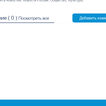
нта новостей
,
Новости России
,
Общество
,
Культура
,
ие (
0
)
Посмотреть все