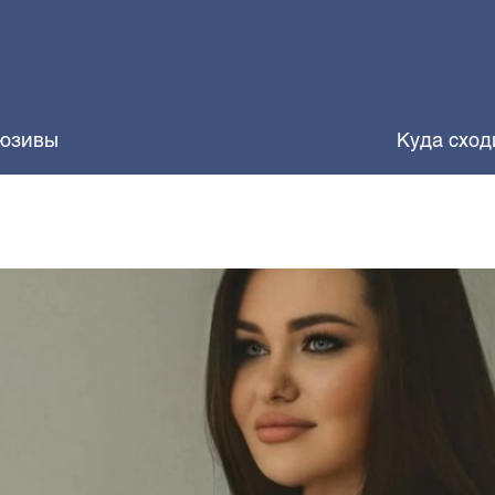
юзивы
Куда сход