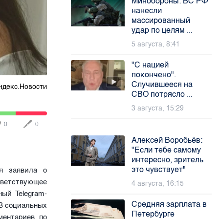
Минобороны: ВС РФ
нанесли
массированный
удар по целям ...
5 августа, 8:41
"С нацией
покончено".
Случившееся на
ндекс.Новости
СВО потрясло ...
3 августа, 15:29
0
0
Алексей Воробьёв:
"Если тебе самому
интересно, зритель
это чувствует"
я заявила о
тветствующее
4 августа, 16:15
ый Telegram-
Средняя зарплата в
 В социальных
Петербурге
ментариев по