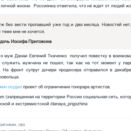
 личной жизни. Россиянка отметила, что не ждет от людей ж
ж без вести пропавший уже год и два месяца. Новостей нет
й теме мне не хочется.
 дочь Иосифа Пригожина
то муж Данаи Евгений Ткаченко получил повестку в военкома
о служить мужчина не пошел, так как на тот момент у пар
. На фронт супруг дочери продюсера отправился в декабре
ровольца.
жин осудил
проект об ограничении гонорара артистов.
ram (запрещенная на территории России социальная сеть, кото
ской и экстремистской /danaya_prigozhina
ригожин
,
сво