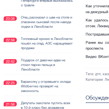
Петербурге впервые высказалась
о травле
Как уточнила
на дежурный 
Отец рассказал о шве на стопе и
23:08
Как удалось
спасении сыновей после наезда
отсек. Ликви
лодки в Ленобласти
Пострадавших
Топливный кризис в Ленобласти
22:58
Ранее мы с
пошёл на спад, АЗС наращивают
продажи
проспекте.
Видео: ВКонт
Подарок от девочки едва не
22:42
стоил парню пальца в
Ленобласти
Теги:
дтп
,
кас
Категории:
Ле
Барахолку у сгоревшего склада
22:25
Wildberries проверят на
законность
Обсужден
Депутаты захотели пустить всех
21:58
в 10-й класс без экзаменов