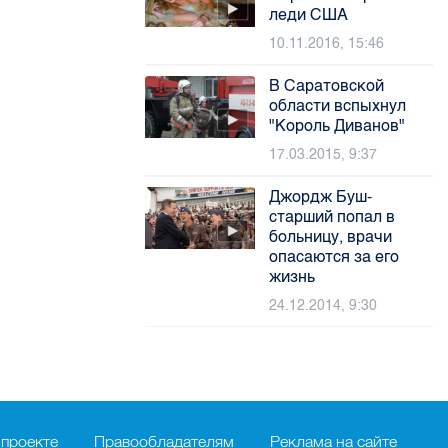
леди США
10.11.2016, 15:46
В Саратовской
области вспыхнул
"Король Диванов"
17.03.2015, 9:37
Джордж Буш-
старший попал в
больницу, врачи
опасаются за его
жизнь
24.12.2014, 9:30
 проекте
Правообладателям
Реклама на сайте