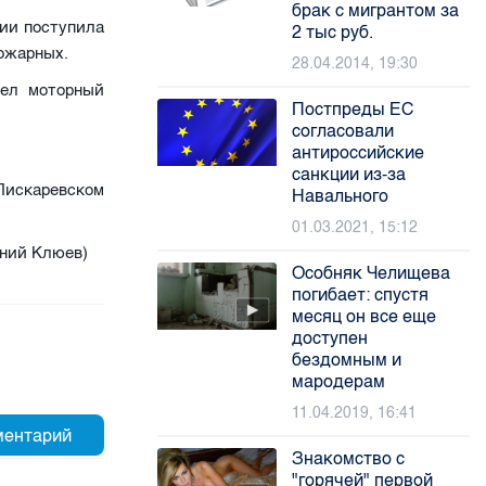
брак с мигрантом за
нии поступила
2 тыс руб.
пожарных.
28.04.2014, 19:30
рел моторный
Постпреды ЕС
согласовали
антироссийские
санкции из-за
искаревском
Навального
01.03.2021, 15:12
ений Клюев)
Особняк Челищева
погибает: спустя
месяц он все еще
доступен
бездомным и
мародерам
11.04.2019, 16:41
Знакомство с
"горячей" первой