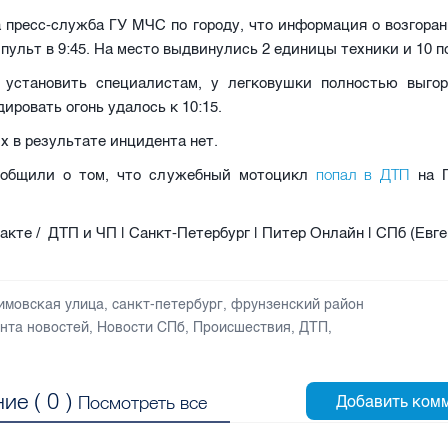
 пресс-служба ГУ МЧС по городу, что информация о возгора
пульт в 9:45. На место выдвинулись 2 единицы техники и 10 
 установить специалистам, у легковушки полностью выго
дировать огонь удалось к 10:15.
 в результате инцидента нет.
попал в ДТП
ообщили о том, что служебный мотоцикл
на П
акте / ДТП и ЧП | Санкт-Петербург | Питер Онлайн | СПб (Евг
имовская улица
,
санкт-петербург
,
фрунзенский район
нта новостей
,
Новости СПб
,
Происшествия
,
ДТП
,
ие (
0
)
Посмотреть все