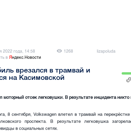
я 2022 года, 14:58
1268
lizapoluda
ть в
Я
ндекс.Новости
иль врезался в трамвай и
ся на Касимовской
л моторный отсек легковушки. В результате инцидента никто 
га, 8 сентября, Volkswagen влетел в трамвай на перекрёстк
ковского проспекта. В результате легковушка загорел
евидцы в социальных сетях.