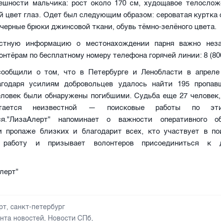
ешности мальчика: рост около 170 см, худощавое телослож
й цвет глаз. Одет был следующим образом: сероватая куртка
 черные брюки джинсовой ткани, обувь тёмно-зелёного цвета.
стную информацию о местонахождении парня важно неза
онтёрам по бесплатному номеру телефона горячей линии: 8 (800
ообщили о том, что в Петербурге и Ленобласти в апрел
агодаря усилиям добровольцев удалось найти 195 пропа
еловек были обнаружены погибшими. Судьба еще 27 человек,
стается неизвестной — поисковые работы по эт
ся."ЛизаАлерт" напоминает о важности оперативного о
 пропаже близких и благодарит всех, кто участвует в по
 работу и призывает волонтеров присоединиться к д
.
лерт"
рт
,
санкт-петербург
нта новостей
,
Новости СПб
,