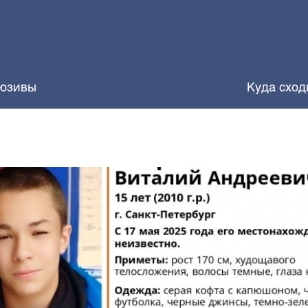
юзивы
Куда сход