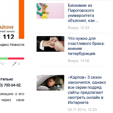
Биохимик из
Пироговского
университета
объяснил, как ...
Вчера, 15:24
Что нужно для
счастливого брака:
ндекс.Новости
мнение
петербуржцев
Вчера, 14:56
0
0
«Карпов» 3 сезон
ительно
закончился, однако
) 700-54-52.
все серии подряд
сайты предлагают
ормацию о его
смотреть онлайн в
 через свое
Интернете
03.11.2014, 12:23