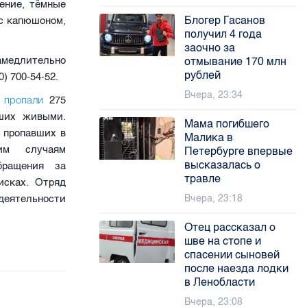
ение, тёмные
Блогер Гасанов
 с капюшоном,
получил 4 года
заочно за
медлительно
отмывание 170 млн
рублей
) 700-54-52.
Вчера, 23:34
пропали
е
275
вших живыми.
Мама погибшего
 пропавших в
Малика в
им случаям
Петербурге впервые
высказалась о
бращения за
травле
исках. Отряд
Вчера, 23:18
еятельности
Отец рассказал о
шве на стопе и
спасении сыновей
после наезда лодки
в Ленобласти
Вчера, 23:08