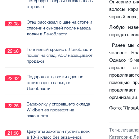
Петербурге впервые высказалась
Описание вн
о травле
волосы, кари
чёрный верх,
Отец рассказал о шве на стопе и
23:08
Любую изве
спасении сыновей после наезда
лодки в Ленобласти
передать вол
Ранее мы с
Топливный кризис в Ленобласти
22:58
человек. Бл
пошёл на спад, АЗС наращивают
Однако 13 ч
продажи
апреле, о
продолжают
Подарок от девочки едва не
22:42
стоил парню пальца в
помощью при
Ленобласти
продолжает
организации
Барахолку у сгоревшего склада
22:25
Фото: "ЛизаА
Wildberries проверят на
законность
Теги:
лизаале
Депутаты захотели пустить всех
21:58
в 10-й класс без экзаменов
Категории:
Ле