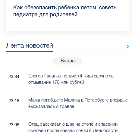
Прививки, анализы и личная гигиена:
Как обезопасить ребенка летом: советы
Проходные баллы в вузах СПб — 2026:
Врач назвала неожиданные причины
Декрет без потери дохода: эксперт
Что такое рассеянный склероз: невролог
Бамбл с вишней и лимонад с имбирем:
"Производители расслабились": глава
врач Елизаветинской больницы
педиатра для родителей
где самый высокий и самый низкий
воспаления ахиллова сухожилия летом
рассказала о возможностях для
Елизаветинской больницы ответила на
какие напитки можно приготовить дома
“Общественного контроля” — о качестве
рассказала, как избежать заражения
конкурс
работающих родителей
главные вопросы о заболевании
в жару
продуктов в Петербурге
гепатитом
Лента новостей
Вчера
Блогер Гасанов получил 4 года заочно за
23:34
отмывание 170 млн рублей
Мама погибшего Малика в Петербурге впервые
23:18
высказалась о травле
Отец рассказал о шве на стопе и спасении
23:08
сыновей после наезда лодки в Ленобласти