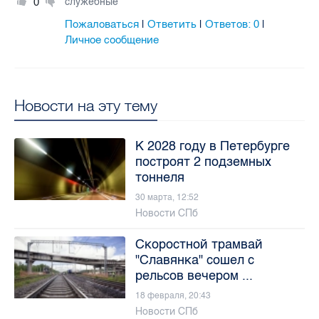
0
служебные
Пожаловаться
Ответить
Ответов:
0
|
|
|
Личное сообщение
Новости на эту тему
К 2028 году в Петербурге
построят 2 подземных
тоннеля
30 марта, 12:52
Новости СПб
Скоростной трамвай
"Славянка" сошел с
рельсов вечером ...
18 февраля, 20:43
Новости СПб