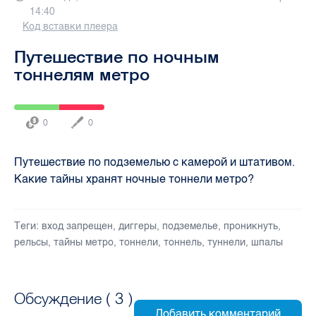
14:40
Код вставки плеера
Путешествие по ночным
тоннелям метро
0
0
Путешествие по подземелью с камерой и штативом.
Какие тайны хранят ночные тоннели метро?
Теги:
вход запрещен
,
диггеры
,
подземелье
,
проникнуть
,
рельсы
,
тайны метро
,
тоннели
,
тоннель
,
туннели
,
шпалы
Обсуждение (
3
)