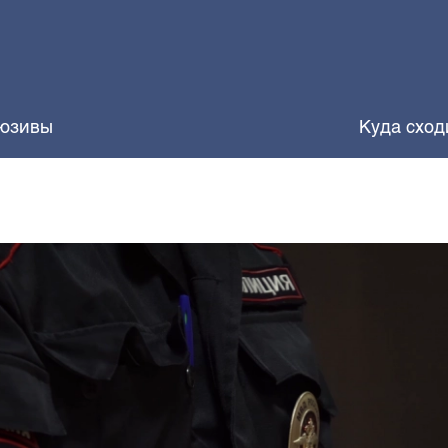
юзивы
Куда сход