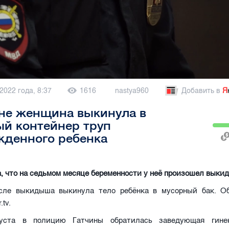
2022 года, 8:37
1616
nastya960
Добавить в
Я
не женщина выкинула в
й контейнер труп
жденного ребенка
, что на седьмом месяце беременности у неё произошел выки
ле выкидыша выкинула тело ребёнка в мусорный бак. О
.tv.
уста в полицию Гатчины обратилась заведующая гинек