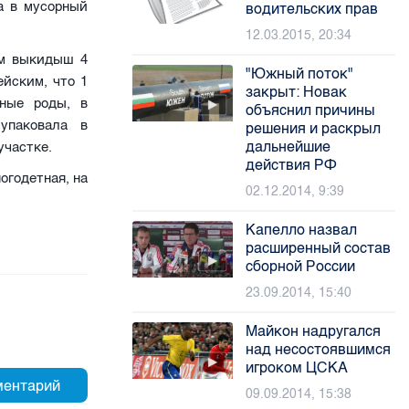
а в мусорный
водительских прав
12.03.2015, 20:34
ом выкидыш 4
"Южный поток"
йским, что 1
закрыт: Новак
ные роды, в
объяснил причины
упаковала в
решения и раскрыл
дальнейшие
участке.
действия РФ
огодетная, на
02.12.2014, 9:39
Капелло назвал
расширенный состав
сборной России
23.09.2014, 15:40
Майкон надругался
над несостоявшимся
игроком ЦСКА
09.09.2014, 15:38