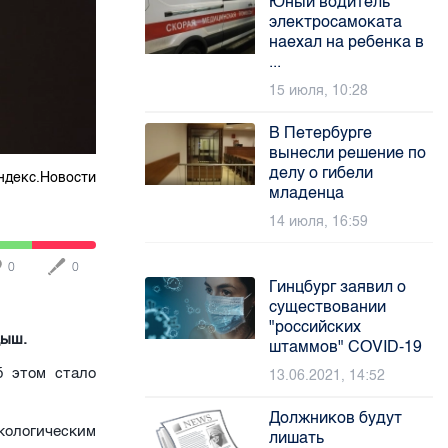
Юный водитель
электросамоката
наехал на ребенка в
...
15 июля, 10:28
В Петербурге
вынесли решение по
делу о гибели
ндекс.Новости
младенца
14 июля, 16:59
0
0
Гинцбург заявил о
существовании
"российских
дыш.
штаммов" COVID-19
б этом стало
13.06.2021, 14:52
Должников будут
ологическим
лишать