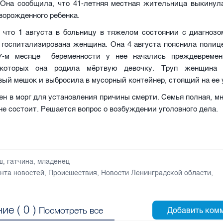
 Она сообщила, что 41-летняя местная жительница выкинул
ворожденного ребенка.
, что 1 августа в больницу в тяжелом состоянии с диагноз
 госпитализирована женщина. Она 4 августа пояснила полице
 7-м месяце беременности у нее начались преждевремен
 которых она родила мёртвую девочку. Труп женщина 
ый мешок и выбросила в мусорный контейнер, стоящий на ее 
ен в морг для установления причины смерти. Семья полная, мн
не состоит. Решается вопрос о возбуждении уголовного дела.
ш
,
гатчина
,
младенец
нта новостей
,
Происшествия
,
Новости Ленинградской области
,
ие (
0
)
Посмотреть все