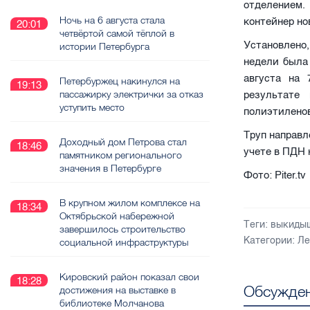
отделением.
Ночь на 6 августа стала
контейнер но
20:01
четвёртой самой тёплой в
Установлено
истории Петербурга
недели была
августа на
Петербуржец накинулся на
19:13
пассажирку электрички за отказ
результате
уступить место
полиэтиленов
Труп направл
Доходный дом Петрова стал
18:46
учете в ПДН 
памятником регионального
значения в Петербурге
Фото: Piter.tv
В крупном жилом комплексе на
18:34
Октябрьской набережной
Теги:
выкиды
завершилось строительство
Категории:
Ле
социальной инфраструктуры
Кировский район показал свои
18:28
Обсужден
достижения на выставке в
библиотеке Молчанова