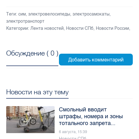
Теги:
сим
,
электровелосипеды
,
электросамокаты
,
электротранспорт
Категории:
Лента новостей
,
Новости СПб
,
Новости России
,
Обсуждение (
0
)
Новости на эту тему
Смольный вводит
штрафы, номера и зоны
тотального запрета...
6 августа, 15:39
Новости СПб