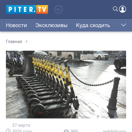
Новости
Эксклюзивы
Куда сходить
Главная
27 марта
2025 года,
989
redrikshugrv