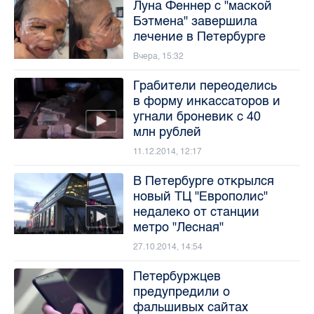
Луна Феннер с "маской
Бэтмена" завершила
лечение в Петербурге
Вчера, 15:32
Грабители переоделись
в форму инкассаторов и
угнали броневик с 40
млн рублей
11.12.2014, 12:17
В Петербурге открылся
новый ТЦ "Европолис"
недалеко от станции
метро "Лесная"
27.10.2014, 14:54
Петербуржцев
предупредили о
фальшивых сайтах