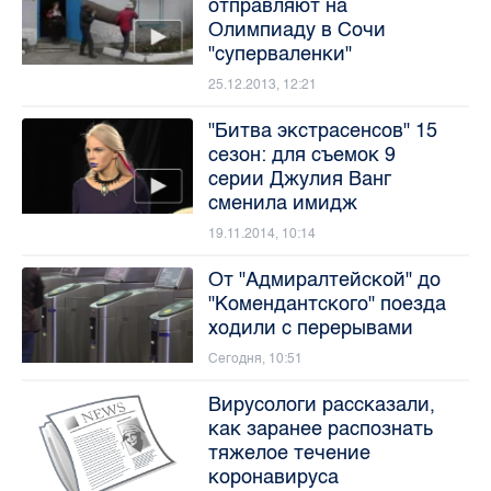
отправляют на
Олимпиаду в Сочи
"суперваленки"
25.12.2013, 12:21
"Битва экстрасенсов" 15
сезон: для съемок 9
серии Джулия Ванг
сменила имидж
19.11.2014, 10:14
От "Адмиралтейской" до
"Комендантского" поезда
ходили с перерывами
Сегодня, 10:51
Вирусологи рассказали,
как заранее распознать
тяжелое течение
коронавируса