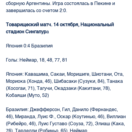
сборную Аргентины. Игра состоялась в Пекине и
завершилась со счетом 2:0.
Товарищеский матч. 14 октября, Национальный
стадион Сингапур
а
Япония 0:4 Бразилия
Голы: Неймар, 18, 48, 77, 81
Япония: Кавашима, Сакаи, Моришиге, Шиотани, Ота,
Мориока (Хонда, 46), Шибасаки (Сузуки, 84), Танака
(Хосогаи, 71), Тагучи, Окадзаки (Какитани, 78),
Кобаяши (Муто, 52)
Бразилия: Джефферсон, Гил, Данило (Фернандес,
46), Миранда, Луис Ф., Оскар (Коутинью, 46), Виллиан
(Рибейро, 46), Луис Густаво (Соуза, 72), Элиаш (Кака,
76), Тарделли (Робиньо, 65), Неймар