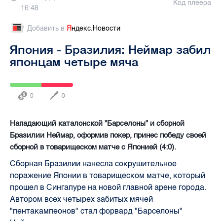
Код плеера
16:48
Добавить в
Я
ндекс.Новости
Япония - Бразилия: Неймар забил
японцам четыре мяча
0
0
Нападающий каталонской "Барселоны" и сборной
Бразилии Неймар, оформив покер, принес победу своей
сборной в товарищеском матче с Японией (4:0).
Сборная Бразилии нанесла сокрушительное
поражение Японии в товарищеском матче, который
прошел в Сингапуре на новой главной арене города.
Автором всех четырех забитых мячей
"пентакампеонов" стал форвард "Барселоны"