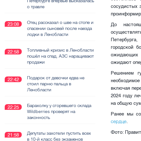
Петербурге впервые высказалась
сосудистых 
о травле
проинформиро
Отец рассказал о шве на стопе и
23:08
До настоя
спасении сыновей после наезда
осуществлят
лодки в Ленобласти
Петербурга,
городской б
Топливный кризис в Ленобласти
22:58
ожидающих 
пошёл на спад, АЗС наращивают
продажи
ожидают опе
Решением гу
Подарок от девочки едва не
22:42
необходимое
стоил парню пальца в
включая пере
Ленобласти
2024 году ле
на общую сум
Барахолку у сгоревшего склада
22:25
Wildberries проверят на
Ранее мы со
законность
сердце
.
Фото: Правит
Депутаты захотели пустить всех
21:58
в 10-й класс без экзаменов