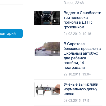
Вчера, 22:58
Видео: в Ленобласти
три человека
погибли в ДТП с
грузовиком
27.02.2019, 19:18
В Саратове
бензовоз врезался в
школьный автобус:
два ребенка
погибли, 14
пострадали
29.10.2011, 13:04
Ученые вычислили
нормальную длину
члена
03.03.2015, 17:51