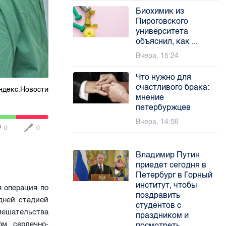
Биохимик из
Пироговского
университета
объяснил, как ...
Вчера, 15:24
Что нужно для
счастливого брака:
ндекс.Новости
мнение
петербуржцев
Вчера, 14:56
0
0
Владимир Путин
приедет сегодня в
Петербург в Горный
институт, чтобы
 операция по
поздравить
дней стадией
студентов с
мешательства
праздником и
м сердечно-
посмотреть