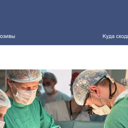
юзивы
Куда сход