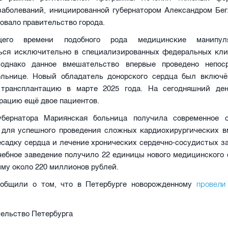
заболеваний, инициированной губернатором Александром Бег
вало правительство города.
щего времени подобного рода медицинские манипул
ься исключительно в специализированных федеральных кли
 однако данное вмешательство впервые проведено непос
ольнице. Новый обладатель донорского сердца был включё
трансплантацию в марте 2025 года. На сегодняшний ден
рацию ещё двое пациентов.
бернатора Мариянская больница получила современное о
 для успешного проведения сложных кардиохирургических в
садку сердца и лечение хронических сердечно-сосудистых з
чебное заведение получило 22 единицы нового медицинского
му около 220 миллионов рублей.
провели
общили о том, что в Петербурге новорожденному
ельство Петербурга