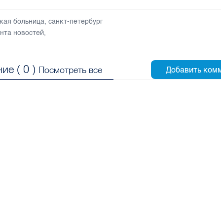
кая больница
,
санкт-петербург
нта новостей
,
ие (
0
)
Посмотреть все