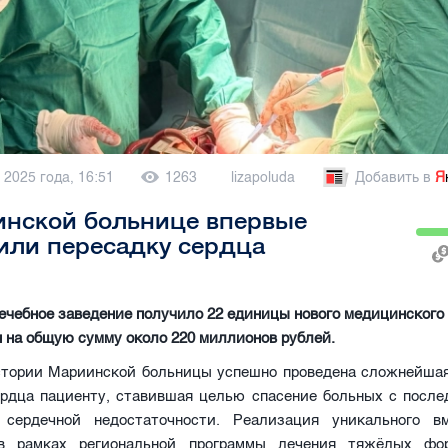
 2025 года, 16:51
1263
lizapoluda
Добавить в
Я
инской больнице впервые
или пересадку сердца
лечебное заведение получило 22 единицы нового медицинского
 на общую сумму около 220 миллионов рублей.
стории Мариинской больницы успешно проведена сложнейшая
ердца пациенту, ставившая целью спасение больных с после
 сердечной недостаточности. Реализация уникального в
 в рамках региональной программы лечения тяжёлых фор