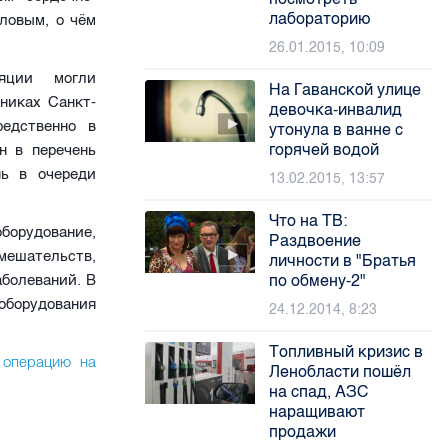
лабораторию
ловым, о чём
26.01.2015, 10:09
яции могли
На Гаванской улице
никах Санкт-
девочка-инвалид
редственно в
утонула в ванне с
горячей водой
н в перечень
ь в очереди
13.02.2015, 13:57
Что на ТВ:
борудование,
Раздвоение
мешательств,
личности в "Братья
по обмену-2"
аболеваний. В
 оборудования
24.12.2014, 8:23
Топливный кризис в
 операцию на
Ленобласти пошёл
на спад, АЗС
наращивают
продажи