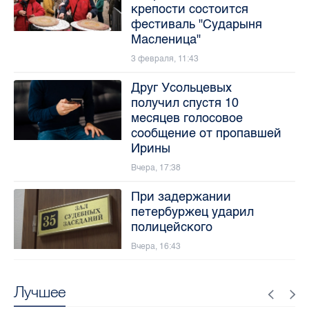
крепости состоится
фестиваль "Сударыня
Масленица"
3 февраля, 11:43
Друг Усольцевых
получил спустя 10
месяцев голосовое
сообщение от пропавшей
Ирины
Вчера, 17:38
При задержании
петербуржец ударил
полицейского
Вчера, 16:43
Лучшее