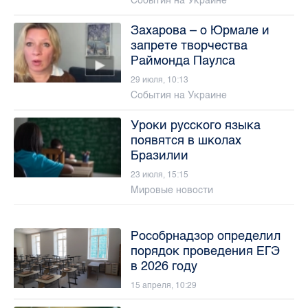
События на Украине
Захарова – о Юрмале и
запрете творчества
Раймонда Паулса
29 июля, 10:13
События на Украине
Уроки русского языка
появятся в школах
Бразилии
23 июля, 15:15
Мировые новости
Рособрнадзор определил
порядок проведения ЕГЭ
в 2026 году
15 апреля, 10:29