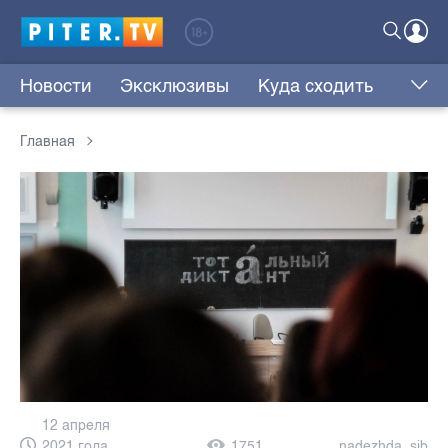
Новости
Эксклюзивы
Куда сходить
Главная
12 апреля
2021 года,
1751
nadezhda_sib