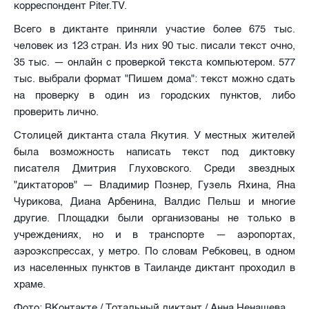
корреспондент Piter.TV.
Всего в диктанте приняли участие более 675 тыс.
человек из 123 стран. Из них 90 тыс. писали текст очно,
35 тыс. — онлайн с проверкой текста компьютером. 577
тыс. выбрали формат "Пишем дома": текст можно сдать
на проверку в один из городских пунктов, либо
проверить лично.
Столицей диктанта стала Якутия. У местных жителей
была возможность написать текст под диктовку
писателя Дмитрия Глуховского. Среди звездных
"диктаторов" — Владимир Познер, Гузель Яхина, Яна
Чурикова, Диана Арбенина, Валдис Пельш и многие
другие. Площадки были организованы не только в
учреждениях, но и в транспорте — аэропортах,
аэроэкспрессах, у метро. По словам Ребковец, в одном
из населенных пунктов в Таиланде диктант проходил в
храме.
Фото: ВКонтакте / Тотальный диктант / Анна Ненашева