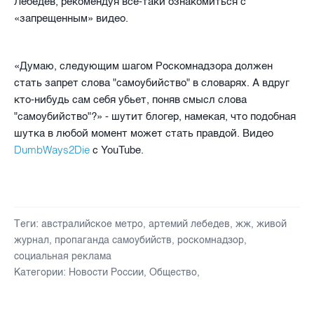
Лебедев, рекомендуя всё-таки ознакомиться с
«запрещенным» видео.
«Думаю, следующим шагом Роскомнадзора должен
стать запрет слова "самоубийство" в словарях. А вдруг
кто-нибудь сам себя убьет, поняв смысл слова
"самоубийство"?» - шутит блогер, намекая, что подобная
шутка в любой момент может стать правдой. Видео
DumbWays2Die
с
YouTube.
Теги:
австралийское метро
,
артемий лебедев
,
жж
,
живой
журнал
,
пропаганда самоубийств
,
роскомнадзор
,
социальная реклама
Категории:
Новости России
,
Общество
,