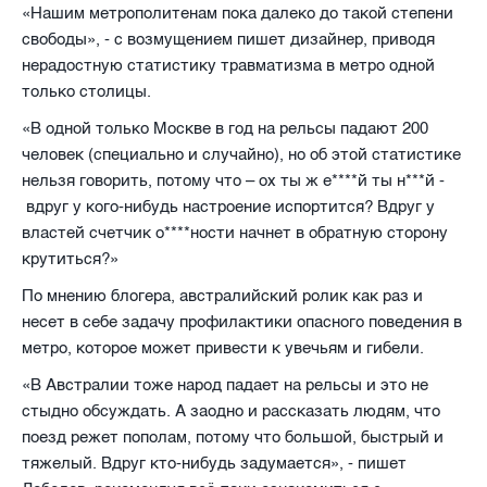
«Нашим метрополитенам пока далеко до такой степени
свободы», - с возмущением пишет дизайнер, приводя
нерадостную статистику травматизма в метро одной
только столицы.
«В одной только Москве в год на рельсы падают 200
человек (специально и случайно), но об этой статистике
нельзя говорить, потому что – ох ты ж е****й ты н***й -
вдруг у кого-нибудь настроение испортится? Вдруг у
властей счетчик о****ности начнет в обратную сторону
крутиться?»
По мнению блогера, австралийский ролик как раз и
несет в себе задачу профилактики опасного поведения в
метро, которое может привести к увечьям и гибели.
«В Австралии тоже народ падает на рельсы и это не
стыдно обсуждать. А заодно и рассказать людям, что
поезд режет пополам, потому что большой, быстрый и
тяжелый. Вдруг кто-нибудь задумается», - пишет