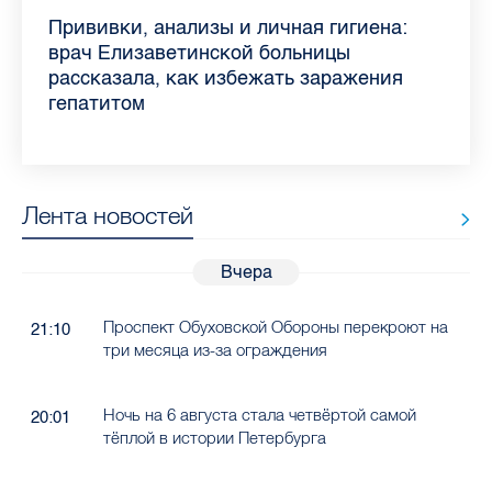
Piter.TV находится в ТОП-10 рейтинга
Прививки, анализы и личная гигиена:
Как обезопасить ребенка летом: советы
Проходные баллы в вузах СПб — 2026:
Врач назвала неожиданные причины
Декрет без потери дохода: эксперт
Что такое рассеянный склероз: невролог
Бамбл с вишней и лимонад с имбирем:
самых цитируемых СМИ Петербурга и
врач Елизаветинской больницы
педиатра для родителей
где самый высокий и самый низкий
воспаления ахиллова сухожилия летом
рассказала о возможностях для
Елизаветинской больницы ответила на
какие напитки можно приготовить дома
Ленобласти во II квартале 2026 года
рассказала, как избежать заражения
конкурс
работающих родителей
главные вопросы о заболевании
в жару
гепатитом
Лента новостей
Вчера
Проспект Обуховской Обороны перекроют на
21:10
три месяца из-за ограждения
Ночь на 6 августа стала четвёртой самой
20:01
тёплой в истории Петербурга