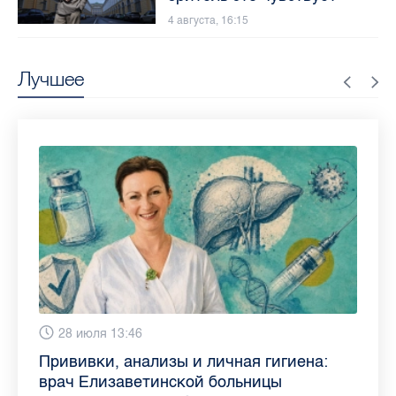
4 августа, 16:15
Лучшее
Вчера 9:02
28 июля 13:46
13 июля 9:05
3 июля 11:56
23 июня 9:10
16 июня 11:37
11 июня 12:37
3 июня 10:02
Piter.TV находится в ТОП-10 рейтинга
Прививки, анализы и личная гигиена:
Как обезопасить ребенка летом: советы
Проходные баллы в вузах СПб — 2026:
Врач назвала неожиданные причины
Декрет без потери дохода: эксперт
Что такое рассеянный склероз: невролог
Бамбл с вишней и лимонад с имбирем:
самых цитируемых СМИ Петербурга и
врач Елизаветинской больницы
педиатра для родителей
где самый высокий и самый низкий
воспаления ахиллова сухожилия летом
рассказала о возможностях для
Елизаветинской больницы ответила на
какие напитки можно приготовить дома