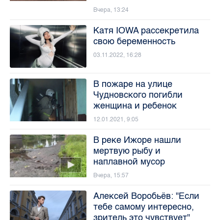
Вчера, 13:24
Катя IOWA рассекретила
свою беременность
03.11.2022, 16:28
В пожаре на улице
Чудновского погибли
женщина и ребенок
12.01.2021, 9:05
В реке Ижоре нашли
мертвую рыбу и
наплавной мусор
Вчера, 15:57
Алексей Воробьёв: "Если
тебе самому интересно,
зритель это чувствует"