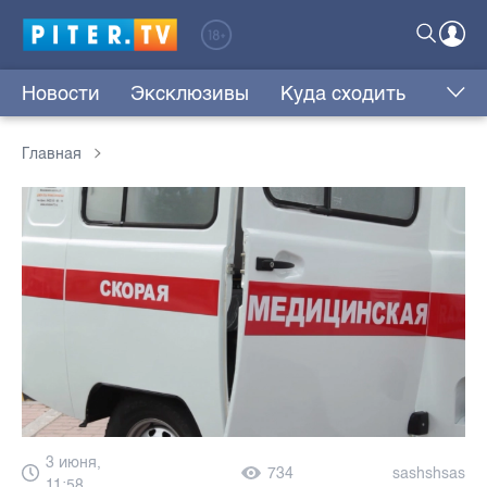
Новости
Эксклюзивы
Куда сходить
Главная
3 июня,
734
sashshsas
11:58