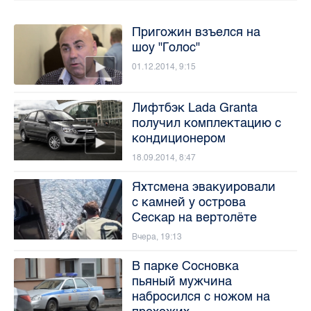
Пригожин взъелся на
шоу "Голос"
01.12.2014, 9:15
Лифтбэк Lada Granta
получил комплектацию с
кондиционером
18.09.2014, 8:47
Яхтсмена эвакуировали
с камней у острова
Сескар на вертолёте
Вчера, 19:13
В парке Сосновка
пьяный мужчина
набросился с ножом на